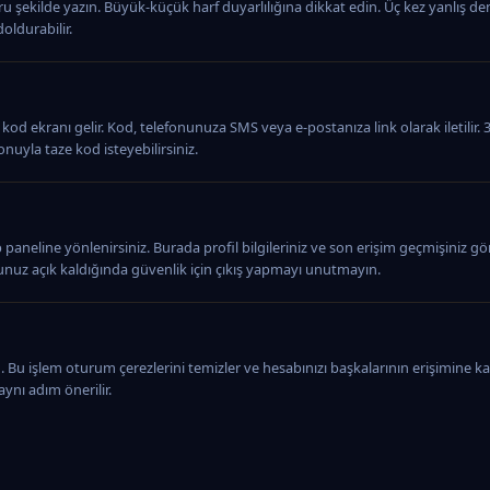
u şekilde yazın. Büyük-küçük harf duyarlılığına dikkat edin. Üç kez yanlış den
doldurabilir.
kod ekranı gelir. Kod, telefonunuza SMS veya e-postanıza link olarak iletilir. 3
nuyla taze kod isteyebilirsiniz.
ine yönlenirsiniz. Burada profil bilgileriniz ve son erişim geçmişiniz görünt
unuz açık kaldığında güvenlik için çıkış yapmayı unutmayın.
 Bu işlem oturum çerezlerini temizler ve hesabınızı başkalarının erişimine kap
aynı adım önerilir.