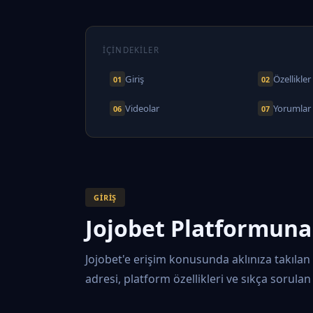
İÇINDEKILER
Giriş
Özellikler
01
02
Videolar
Yorumlar
06
07
GIRIŞ
Jojobet Platformuna 
Jojobet'e erişim konusunda aklınıza takılan
adresi, platform özellikleri ve sıkça sorulan