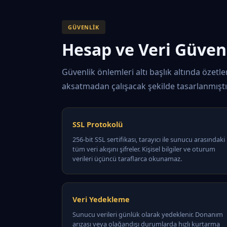
GÜVENLIK
Hesap ve Veri Güven
Güvenlik önlemleri altı başlık altında özetl
aksatmadan çalışacak şekilde tasarlanmıştı
SSL Protokolü
256-bit SSL sertifikası, tarayıcı ile sunucu arasındaki
tüm veri akışını şifreler. Kişisel bilgiler ve oturum
verileri üçüncü taraflarca okunamaz.
Veri Yedekleme
Sunucu verileri günlük olarak yedeklenir. Donanım
arızası veya olağandışı durumlarda hızlı kurtarma