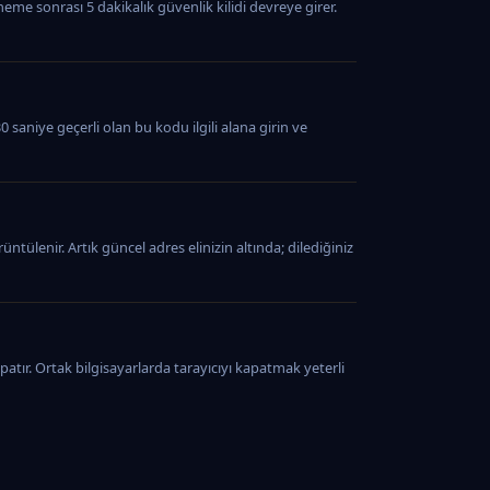
eme sonrası 5 dakikalık güvenlik kilidi devreye girer.
0 saniye geçerli olan bu kodu ilgili alana girin ve
ülenir. Artık güncel adres elinizin altında; dilediğiniz
atır. Ortak bilgisayarlarda tarayıcıyı kapatmak yeterli