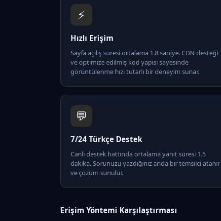
⚡
Hızlı Erişim
Sayfa açılış süresi ortalama 1.8 saniye. CDN desteği
ve optimize edilmiş kod yapısı sayesinde
görüntülenme hızı tutarlı bir deneyim sunar.
💬
7/24 Türkçe Destek
Canlı destek hattında ortalama yanıt süresi 1.5
dakika. Sorunuzu yazdığınız anda bir temsilci atanır
ve çözüm sunulur.
Erişim Yöntemi Karşılaştırması