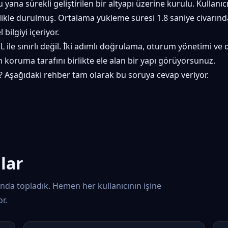
ana sürekli geliştirilen bir altyapı üzerine kurulu. Kullanı
llikle durulmuş. Ortalama yükleme süresi 1.8 saniye civarında
ilgiyi içeriyor.
 ile sınırlı değil. İki adımlı doğrulama, oturum yönetimi ve
m koruma tarafını birlikte ele alan bir yapı görüyorsunuz.
 Aşağıdaki rehber tam olarak bu soruya cevap veriyor.
lar
tında topladık. Hemen her kullanıcının işine
r.