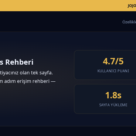
JOJOBET GÜNCEL Gİ
Özellikl
4.7/5
s Rehberi
KULLANICI PUANI
tiyacınız olan tek sayfa.
dım adım erişim rehberi —
1.8s
SAYFA YÜKLEME