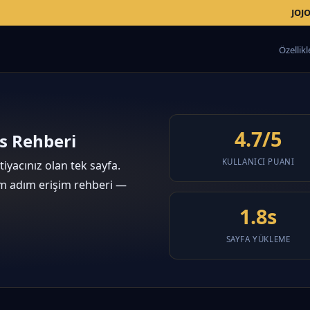
JOJOBET GÜNCEL Gİ
Özellikl
4.7/5
s Rehberi
KULLANICI PUANI
tiyacınız olan tek sayfa.
dım adım erişim rehberi —
1.8s
SAYFA YÜKLEME