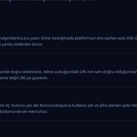
algirisleriniz.icu yazın. Enter bastığınızda platformun ana sayfası açılır. Kili
yanlış sitelerden korur.
üğünde doğru sitedesiniz. Adres çubuğundaki URL'nin tam doğru olduğundan 
ünüme değil URL'ye güvenin.
Aç' butonu yer alır. Butona tıklayınca kullanıcı adı ve şifre alanları açılır. H
alt bölümünde de mevcuttur.