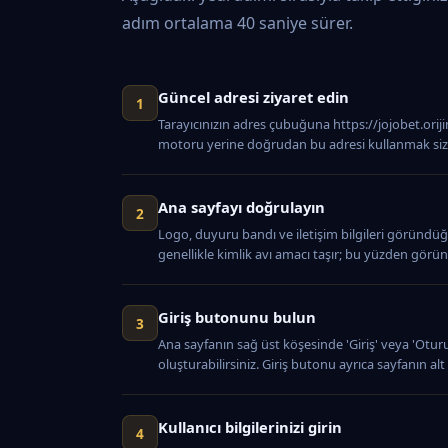
adım ortalama 40 saniye sürer.
Güncel adresi ziyaret edin
1
Tarayıcınızın adres çubuğuna https://jojobet.orijin
motoru yerine doğrudan bu adresi kullanmak sizi 
Ana sayfayı doğrulayın
2
Logo, duyuru bandı ve iletişim bilgileri göründ
genellikle kimlik avı amacı taşır; bu yüzden gör
Giriş butonunu bulun
3
Ana sayfanın sağ üst köşesinde 'Giriş' veya 'Oturum 
oluşturabilirsiniz. Giriş butonu ayrıca sayfanın 
Kullanıcı bilgilerinizi girin
4