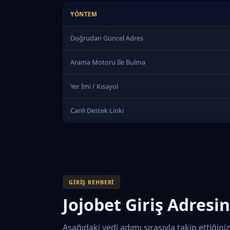
YÖNTEM
Doğrudan Güncel Adres
Arama Motoru İle Bulma
Yer İmi / Kısayol
Canlı Destek Linki
GIRIŞ REHBERI
Jojobet Giriş Adres
Aşağıdaki yedi adımı sırasıyla takip ettiğin