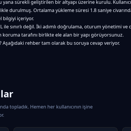
ana sürekli geliştirilen bir altyapı üzerine kurulu. Kullanı
llikle durulmuş. Ortalama yükleme süresi 1.8 saniye civarında
ilgiyi içeriyor.
 ile sınırlı değil. İki adımlı doğrulama, oturum yönetimi ve
m koruma tarafını birlikte ele alan bir yapı görüyorsunuz.
 Aşağıdaki rehber tam olarak bu soruya cevap veriyor.
lar
tında topladık. Hemen her kullanıcının işine
r.