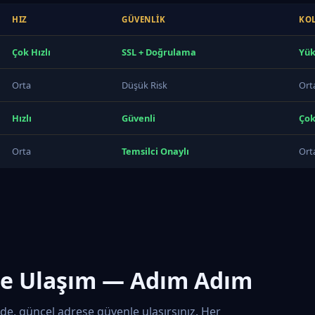
HIZ
GÜVENLIK
KO
Çok Hızlı
SSL + Doğrulama
Yük
Orta
Düşük Risk
Ort
Hızlı
Güvenli
Çok
Orta
Temsilci Onaylı
Ort
ine Ulaşım — Adım Adım
izde, güncel adrese güvenle ulaşırsınız. Her