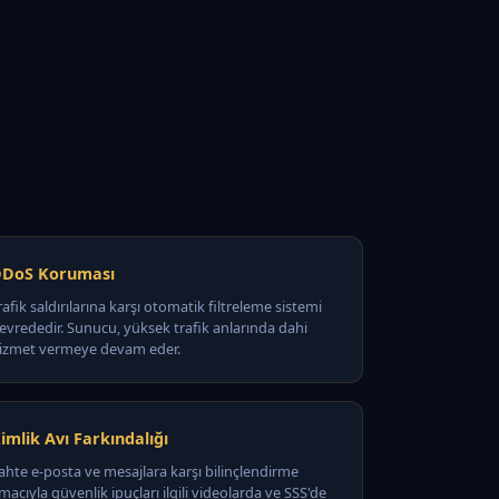
DoS Koruması
rafik saldırılarına karşı otomatik filtreleme sistemi
evrededir. Sunucu, yüksek trafik anlarında dahi
izmet vermeye devam eder.
imlik Avı Farkındalığı
ahte e-posta ve mesajlara karşı bilinçlendirme
macıyla güvenlik ipuçları ilgili videolarda ve SSS'de