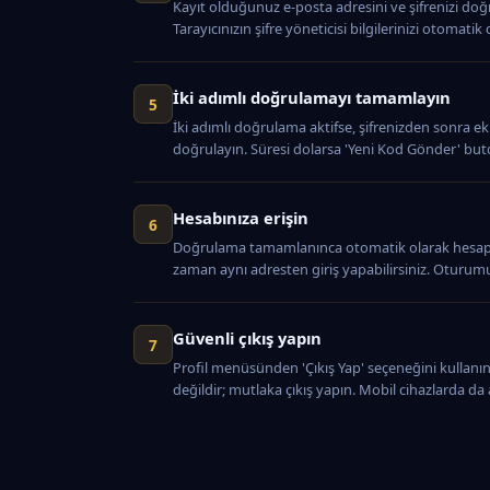
Kayıt olduğunuz e-posta adresini ve şifrenizi doğr
Tarayıcınızın şifre yöneticisi bilgilerinizi otomatik 
İki adımlı doğrulamayı tamamlayın
5
İki adımlı doğrulama aktifse, şifrenizden sonra ek 
doğrulayın. Süresi dolarsa 'Yeni Kod Gönder' buto
Hesabınıza erişin
6
Doğrulama tamamlanınca otomatik olarak hesap panel
zaman aynı adresten giriş yapabilirsiniz. Oturum
Güvenli çıkış yapın
7
Profil menüsünden 'Çıkış Yap' seçeneğini kullanın.
değildir; mutlaka çıkış yapın. Mobil cihazlarda da 