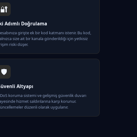
🔐
ki Adımlı Doğrulama
esabınıza girişte ek bir kod katmanı istenir. Bu kod,
alnızca size ait bir kanala gönderildiği için yetkisiz
rişim riski düşer.
🛡️
üvenli Altyapı
DoS koruma sistemi ve gelişmiş güvenlik duvarı
ayesinde hizmet saldırılarına karşı korunur.
üncellemeler düzenli olarak uygulanır.