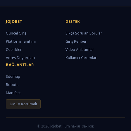
JOJOBET
DESTEK
Güncel Giriş
Sıkça Sorulan Sorular
Platform Tanıtımı
Giriş Rehberi
Özellikler
Video Anlatımlar
Adres Duyuruları
Kullanıcı Yorumları
BAĞLANTILAR
Sitemap
Robots
Manifest
DMCA Korumalı
©
2026
jojobet. Tüm hakları saklıdır.