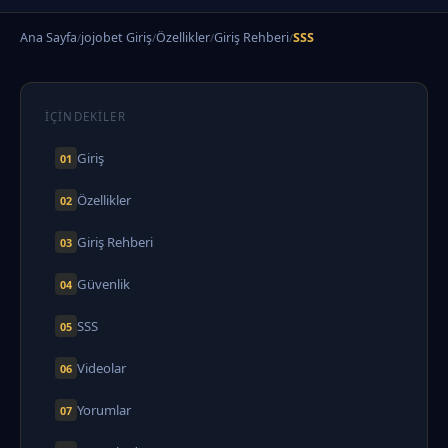
Ana Sayfa
jojobet Giriş
Özellikler
Giriş Rehberi
SSS
İÇINDEKILER
Giriş
01
Özellikler
02
Giriş Rehberi
03
Güvenlik
04
SSS
05
Videolar
06
Yorumlar
07