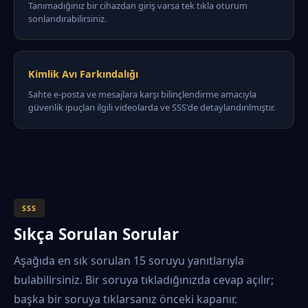
Tanımadığınız bir cihazdan giriş varsa tek tıkla oturum
sonlandırabilirsiniz.
Kimlik Avı Farkındalığı
Sahte e-posta ve mesajlara karşı bilinçlendirme amacıyla
güvenlik ipuçları ilgili videolarda ve SSS'de detaylandırılmıştır.
SSS
Sıkça Sorulan Sorular
Aşağıda en sık sorulan 15 soruyu yanıtlarıyla
bulabilirsiniz. Bir soruya tıkladığınızda cevap açılır;
başka bir soruya tıklarsanız önceki kapanır.