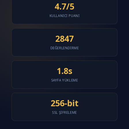
4.7/5
KULLANICI PUANI
2847
DEĞERLENDIRME
1.8s
SAYFA YÜKLEME
256-bit
SSL ŞIFRELEME