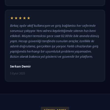
★★★★★
Birkaç aydır aktif kullanıcıyım ve giriş bağlantısı her seferinde
sorunsuz çalışıyor. Yeni adresi kaydettiğimde sitenin hızı beni
etkiledi. Müşteri temsilcisi gece saat 02.00'de bile anında dönüş
yaptı. Hesap güvenliği tarafında sunulan araçlar, özellikle iki
adımlı doğrulama, gerçekten işe yarıyor. Farklı cihazlardan giriş
yaptığımda herhangi bir uyumluluk problemi yaşamadım.
Bütün olarak bakınca yol gösterici ve güvenilir bir platform.
Serkan Demir
5 Eylül 2025