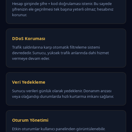
Hesap girişinde şifre + kod doğrulaması istenir. Bu sayede
şifrenizin ele geçirilmesi tek başına yeterli olmaz; hesabınız
korunur.
DDoS Koruması
Trafik saldırılarına karşı otomatik filtreleme sistemi
devrededir. Sunucu, yüksek trafik anlarında dahi hizmet
vermeye devam eder.
Veri Yedekleme
Sunucu verileri günlük olarak yedeklenir. Donanım arızası
veya olağandışı durumlarda hızlı kurtarma imkanı sağlanır.
Oturum Yönetimi
Etkin oturumlar kullanıcı panelinden görüntülenebilir.