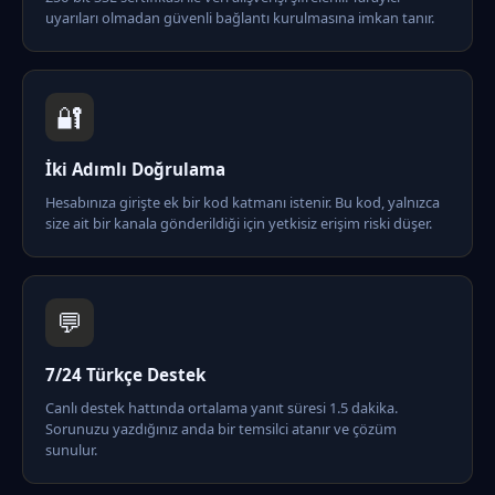
uyarıları olmadan güvenli bağlantı kurulmasına imkan tanır.
🔐
İki Adımlı Doğrulama
Hesabınıza girişte ek bir kod katmanı istenir. Bu kod, yalnızca
size ait bir kanala gönderildiği için yetkisiz erişim riski düşer.
💬
7/24 Türkçe Destek
Canlı destek hattında ortalama yanıt süresi 1.5 dakika.
Sorunuzu yazdığınız anda bir temsilci atanır ve çözüm
sunulur.