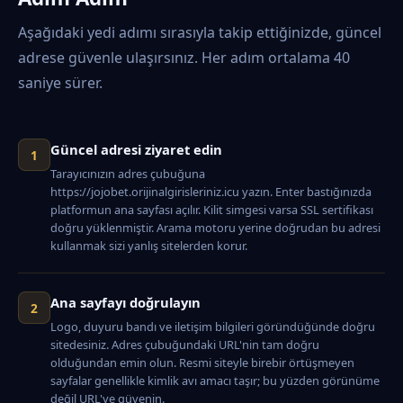
Aşağıdaki yedi adımı sırasıyla takip ettiğinizde, güncel
adrese güvenle ulaşırsınız. Her adım ortalama 40
saniye sürer.
Güncel adresi ziyaret edin
1
Tarayıcınızın adres çubuğuna
https://jojobet.orijinalgirisleriniz.icu yazın. Enter bastığınızda
platformun ana sayfası açılır. Kilit simgesi varsa SSL sertifikası
doğru yüklenmiştir. Arama motoru yerine doğrudan bu adresi
kullanmak sizi yanlış sitelerden korur.
Ana sayfayı doğrulayın
2
Logo, duyuru bandı ve iletişim bilgileri göründüğünde doğru
sitedesiniz. Adres çubuğundaki URL'nin tam doğru
olduğundan emin olun. Resmi siteyle birebir örtüşmeyen
sayfalar genellikle kimlik avı amacı taşır; bu yüzden görünüme
değil URL'ye güvenin.