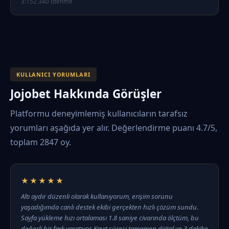
3:15
2.340 izlenme
KULLANICI YORUMLARI
Jojobet Hakkında Görüşler
Platformu deneyimlemiş kullanıcıların tarafsız
yorumları aşağıda yer alır. Değerlendirme puanı 4.7/5,
toplam 2847 oy.
★★★★★
Altı aydır düzenli olarak kullanıyorum, erişim sorunu
yaşadığımda canlı destek ekibi gerçekten hızlı çözüm sundu.
Sayfa yükleme hızı ortalaması 1.8 saniye civarında ölçtüm, bu
değerli bir fark yaratıyor. Kayıt süreci tamamen dijital ve 3 dakika