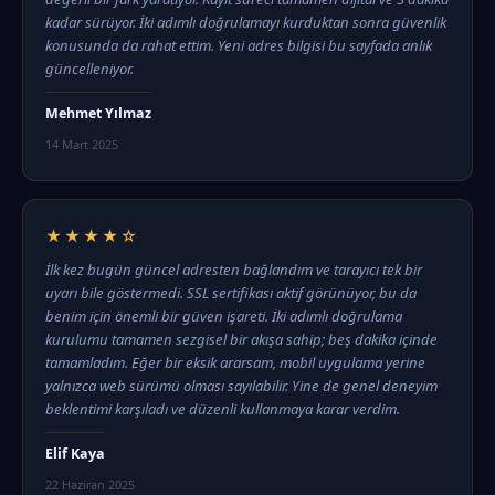
kadar sürüyor. İki adımlı doğrulamayı kurduktan sonra güvenlik
konusunda da rahat ettim. Yeni adres bilgisi bu sayfada anlık
güncelleniyor.
Mehmet Yılmaz
14 Mart 2025
★★★★☆
İlk kez bugün güncel adresten bağlandım ve tarayıcı tek bir
uyarı bile göstermedi. SSL sertifikası aktif görünüyor, bu da
benim için önemli bir güven işareti. İki adımlı doğrulama
kurulumu tamamen sezgisel bir akışa sahip; beş dakika içinde
tamamladım. Eğer bir eksik ararsam, mobil uygulama yerine
yalnızca web sürümü olması sayılabilir. Yine de genel deneyim
beklentimi karşıladı ve düzenli kullanmaya karar verdim.
Elif Kaya
22 Haziran 2025