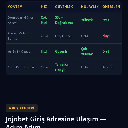
YÖNTEM
HIZ
GÜVENLIK
KOLAYLIK
ÖNERILEN
Doğrudan Güncel
Çok
SSL +
Yüksek
Evet
Adres
Hızlı
Doğrulama
Arama Motoru İle
Orta
Düşük Risk
Orta
Hayır
Bulma
Çok
Yer İmi / Kısayol
Hızlı
Güvenli
Evet
Yüksek
Temsilci
Canlı Destek Linki
Orta
Orta
Koşullu
Onaylı
GIRIŞ REHBERI
Jojobet Giriş Adresine Ulaşım —
Adım Adım