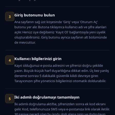
Giriş butonunu bulun
3
Ana sayfanın sağ üst köşesinde 'Giriş' veya 'Oturum Aç'
butonu yer alır. Butona tıklayınca kullanıcı adı ve şifre alanları
açılır. Henüz üye değilseniz 'Kayıt Ol' bağlantısıyla yeni üyelik
oluşturabilirsiniz. Giriş butonu ayrıca sayfanın alt bölümünde
de mevcuttur.
Kullanıcı bilgilerinizi girin
4
Kayıt olduğunuz e-posta adresini ve şifrenizi doğru şekilde
yazın. Büyük-küçük harf duyarlılığına dikkat edin. Üç kez yanlış
deneme sonrası 5 dakikalık güvenlik kilidi devreye girer.
Tarayıcınızın şifre yöneticisi bilgilerinizi otomatik doldurabilir.
İki adımlı doğrulamayı tamamlayın
5
İki adımlı doğrulama aktifse, şifrenizden sonra ek kod ekranı
gelir. Kod, telefonunuza SMS veya e-postanıza link olarak iletilir.
30 saniye geçerli olan bu kodu ilgili alana girin ve doğrulayın.