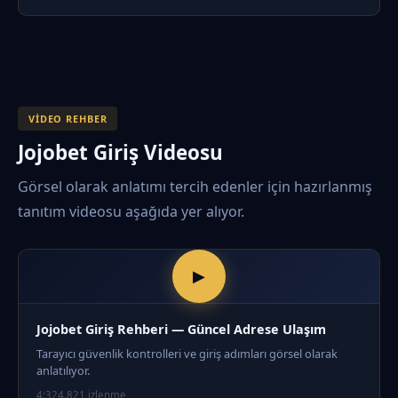
yaşarsanız mobil veriye geçerek giriş deneyebilirsiniz.
bağlantı otomatik olarak yeni adrese yönlendirme yapmaz; o
Platform rehberi, bu sayfanın alt bölümlerinde adım adım
Kurumsal ağlar veya okul ağları bazen belirli bağlantı
yüzden her zaman güncel bilgiyi buradan almanız önerilir.
sunulur. Özellikler, giriş rehberi, güvenlik önerileri ve sıkça
noktalarını kısıtlayabilir; bu durumda farklı bir ağ kullanmanız
sorulan sorular başlıkları altında tüm bilgiler düzenlenmiştir.
gerekebilir. Platform, DNS ayarları ve proxy
Ayrıca ana sayfadaki canlı destek butonuyla doğrudan
yapılandırmalarına da uyum sağlayacak biçimde
temsilciye bağlanarak rehber hakkında soru sorabilirsiniz.
tasarlanmıştır. Her koşulda en güncel adresle erişim
Video eğitimleri de görsel olarak rehberlik eder. İhtiyacınız
VIDEO REHBER
mümkündür.
olan bilgiye hızlıca ulaşmak için içindekiler bölümünden ilgili
Jojobet Giriş Videosu
başlığa tıklamanız yeterlidir.
Görsel olarak anlatımı tercih edenler için hazırlanmış
tanıtım videosu aşağıda yer alıyor.
▶
Jojobet Giriş Rehberi — Güncel Adrese Ulaşım
Tarayıcı güvenlik kontrolleri ve giriş adımları görsel olarak
anlatılıyor.
4:32
4.821 izlenme