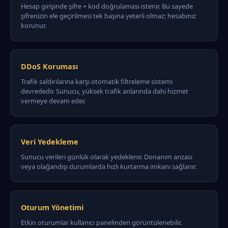
Hesap girişinde şifre + kod doğrulaması istenir. Bu sayede
şifrenizin ele geçirilmesi tek başına yeterli olmaz; hesabınız
korunur.
DDoS Koruması
Trafik saldırılarına karşı otomatik filtreleme sistemi
devrededir. Sunucu, yüksek trafik anlarında dahi hizmet
vermeye devam eder.
Veri Yedekleme
Sunucu verileri günlük olarak yedeklenir. Donanım arızası
veya olağandışı durumlarda hızlı kurtarma imkanı sağlanır.
Oturum Yönetimi
Etkin oturumlar kullanıcı panelinden görüntülenebilir.