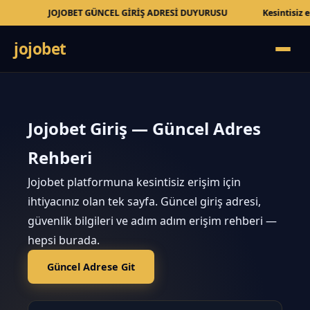
JOJOBET GÜNCEL GİRİŞ ADRESİ DUYURUSU
Kesintisiz erişim iç
jojobet
Jojobet
Giriş
— Güncel Adres
Rehberi
Jojobet platformuna kesintisiz erişim için
ihtiyacınız olan tek sayfa. Güncel giriş adresi,
güvenlik bilgileri ve adım adım erişim rehberi —
hepsi burada.
Güncel Adrese Git