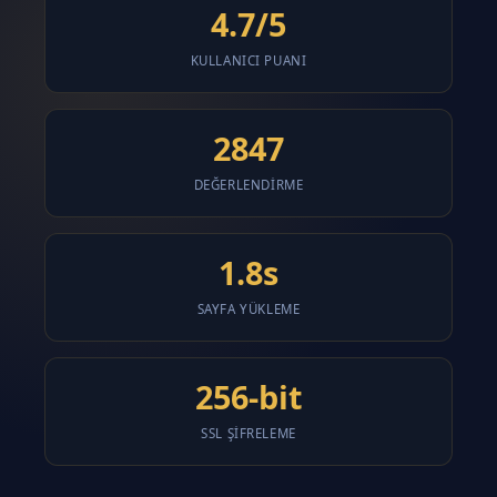
4.7/5
KULLANICI PUANI
2847
DEĞERLENDIRME
1.8s
SAYFA YÜKLEME
256-bit
SSL ŞIFRELEME