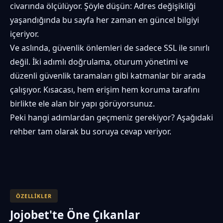
civarında ölçülüyor. Şöyle düşün: Adres değişikliği
yaşandığında bu sayfa her zaman en güncel bilgiyi
içeriyor.
Ve aslında, güvenlik önlemleri de sadece SSL ile sınırlı
değil. İki adımlı doğrulama, oturum yönetimi ve
düzenli güvenlik taramaları gibi katmanlar bir arada
çalışıyor. Kısacası, hem erişim hem koruma tarafını
birlikte ele alan bir yapı görüyorsunuz.
Peki hangi adımlardan geçmeniz gerekiyor? Aşağıdaki
rehber tam olarak bu soruya cevap veriyor.
ÖZELLIKLER
Jojobet'te Öne Çıkanlar