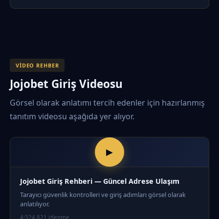
yaşarsanız mobil veriye geçerek giriş deneyebilirsiniz.
bağlantı otomatik olarak yeni adrese yönlendirme yapmaz; o
Platform rehberi, bu sayfanın alt bölümlerinde adım adım
Kurumsal ağlar veya okul ağları bazen belirli bağlantı
yüzden her zaman güncel bilgiyi buradan almanız önerilir.
sunulur. Özellikler, giriş rehberi, güvenlik önerileri ve sıkça
noktalarını kısıtlayabilir; bu durumda farklı bir ağ kullanmanız
sorulan sorular başlıkları altında tüm bilgiler düzenlenmiştir.
gerekebilir. Platform, DNS ayarları ve proxy
Ayrıca ana sayfadaki canlı destek butonuyla doğrudan
yapılandırmalarına da uyum sağlayacak biçimde
temsilciye bağlanarak rehber hakkında soru sorabilirsiniz.
tasarlanmıştır. Her koşulda en güncel adresle erişim
Video eğitimleri de görsel olarak rehberlik eder. İhtiyacınız
VIDEO REHBER
mümkündür.
olan bilgiye hızlıca ulaşmak için içindekiler bölümünden ilgili
Jojobet Giriş Videosu
başlığa tıklamanız yeterlidir.
Görsel olarak anlatımı tercih edenler için hazırlanmış
tanıtım videosu aşağıda yer alıyor.
▶
Jojobet Giriş Rehberi — Güncel Adrese Ulaşım
Tarayıcı güvenlik kontrolleri ve giriş adımları görsel olarak
anlatılıyor.
4:32
4.821 izlenme