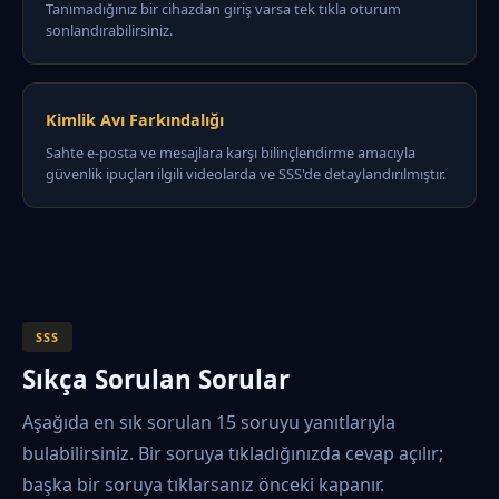
Tanımadığınız bir cihazdan giriş varsa tek tıkla oturum
sonlandırabilirsiniz.
Kimlik Avı Farkındalığı
Sahte e-posta ve mesajlara karşı bilinçlendirme amacıyla
güvenlik ipuçları ilgili videolarda ve SSS'de detaylandırılmıştır.
SSS
Sıkça Sorulan Sorular
Aşağıda en sık sorulan 15 soruyu yanıtlarıyla
bulabilirsiniz. Bir soruya tıkladığınızda cevap açılır;
başka bir soruya tıklarsanız önceki kapanır.