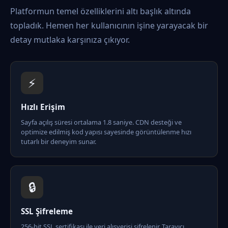
Platformun temel özelliklerini altı başlık altında
topladık. Hemen her kullanıcının işine yarayacak bir
detay mutlaka karşınıza çıkıyor.
⚡
Hızlı Erişim
Sayfa açılış süresi ortalama 1.8 saniye. CDN desteği ve
optimize edilmiş kod yapısı sayesinde görüntülenme hızı
tutarlı bir deneyim sunar.
🔒
SSL Şifreleme
256-bit SSL sertifikası ile veri alışverişi şifrelenir. Tarayıcı