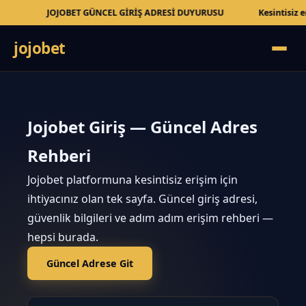
JOJOBET GÜNCEL GİRİŞ ADRESİ DUYURUSU
Kesintisiz erişim içi
jojobet
Jojobet
Giriş
— Güncel Adres
Rehberi
Jojobet platformuna kesintisiz erişim için
ihtiyacınız olan tek sayfa. Güncel giriş adresi,
güvenlik bilgileri ve adım adım erişim rehberi —
hepsi burada.
Güncel Adrese Git