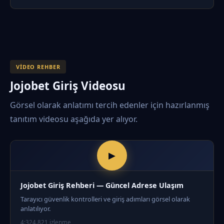
yaşarsanız mobil veriye geçerek giriş deneyebilirsiniz.
bağlantı otomatik olarak yeni adrese yönlendirme yapmaz; o
Platform rehberi, bu sayfanın alt bölümlerinde adım adım
Kurumsal ağlar veya okul ağları bazen belirli bağlantı
yüzden her zaman güncel bilgiyi buradan almanız önerilir.
sunulur. Özellikler, giriş rehberi, güvenlik önerileri ve sıkça
noktalarını kısıtlayabilir; bu durumda farklı bir ağ kullanmanız
sorulan sorular başlıkları altında tüm bilgiler düzenlenmiştir.
gerekebilir. Platform, DNS ayarları ve proxy
Ayrıca ana sayfadaki canlı destek butonuyla doğrudan
yapılandırmalarına da uyum sağlayacak biçimde
temsilciye bağlanarak rehber hakkında soru sorabilirsiniz.
tasarlanmıştır. Her koşulda en güncel adresle erişim
Video eğitimleri de görsel olarak rehberlik eder. İhtiyacınız
VIDEO REHBER
mümkündür.
olan bilgiye hızlıca ulaşmak için içindekiler bölümünden ilgili
Jojobet Giriş Videosu
başlığa tıklamanız yeterlidir.
Görsel olarak anlatımı tercih edenler için hazırlanmış
tanıtım videosu aşağıda yer alıyor.
▶
Jojobet Giriş Rehberi — Güncel Adrese Ulaşım
Tarayıcı güvenlik kontrolleri ve giriş adımları görsel olarak
anlatılıyor.
4:32
4.821 izlenme