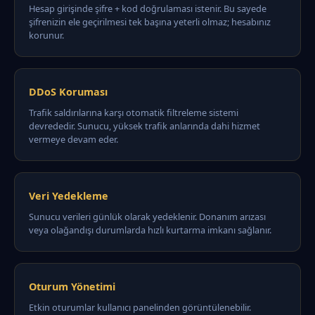
Hesap girişinde şifre + kod doğrulaması istenir. Bu sayede
şifrenizin ele geçirilmesi tek başına yeterli olmaz; hesabınız
korunur.
DDoS Koruması
Trafik saldırılarına karşı otomatik filtreleme sistemi
devrededir. Sunucu, yüksek trafik anlarında dahi hizmet
vermeye devam eder.
Veri Yedekleme
Sunucu verileri günlük olarak yedeklenir. Donanım arızası
veya olağandışı durumlarda hızlı kurtarma imkanı sağlanır.
Oturum Yönetimi
Etkin oturumlar kullanıcı panelinden görüntülenebilir.