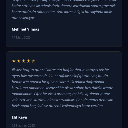
kadar sürüyor. İki adımlı doğrulamayı kurduktan sonra güvenlik
konusunda da rahat ettim. Yeni adres bilgisi bu sayfada anlık
güncelleniyor.
Mehmet Yılmaz
14 Mart 2025
★★★★☆
İlk kez bugün güncel adresten bağlandım ve tarayıcı tek bir
uyarı bile göstermedi. SSL sertifikası aktif görünüyor, bu da
benim için önemli bir güven işareti. İki adımlı doğrulama
kurulumu tamamen sezgisel bir akışa sahip; beş dakika içinde
tamamladım. Eğer bir eksik ararsam, mobil uygulama yerine
yalnızca web sürümü olması sayılabilir. Yine de genel deneyim
beklentimi karşıladı ve düzenli kullanmaya karar verdim.
Elif Kaya
22 Haziran 2025