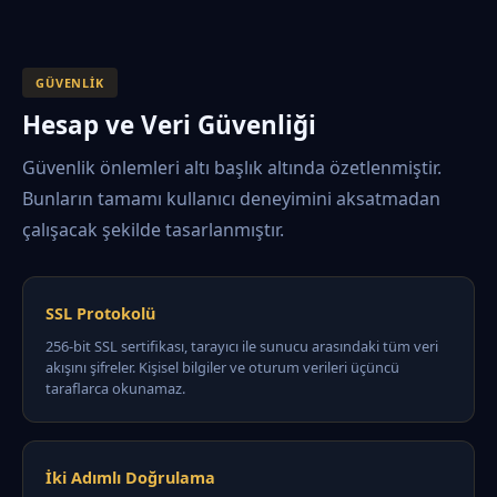
GÜVENLIK
Hesap ve Veri Güvenliği
Güvenlik önlemleri altı başlık altında özetlenmiştir.
Bunların tamamı kullanıcı deneyimini aksatmadan
çalışacak şekilde tasarlanmıştır.
SSL Protokolü
256-bit SSL sertifikası, tarayıcı ile sunucu arasındaki tüm veri
akışını şifreler. Kişisel bilgiler ve oturum verileri üçüncü
taraflarca okunamaz.
İki Adımlı Doğrulama