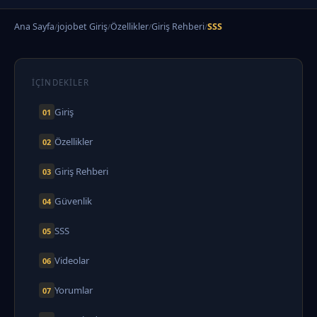
Ana Sayfa
jojobet Giriş
Özellikler
Giriş Rehberi
SSS
İÇINDEKILER
Giriş
01
Özellikler
02
Giriş Rehberi
03
Güvenlik
04
SSS
05
Videolar
06
Yorumlar
07