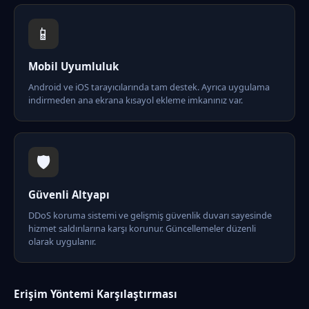
📱
Mobil Uyumluluk
Android ve iOS tarayıcılarında tam destek. Ayrıca uygulama
indirmeden ana ekrana kısayol ekleme imkanınız var.
🛡️
Güvenli Altyapı
DDoS koruma sistemi ve gelişmiş güvenlik duvarı sayesinde
hizmet saldırılarına karşı korunur. Güncellemeler düzenli
olarak uygulanır.
Erişim Yöntemi Karşılaştırması