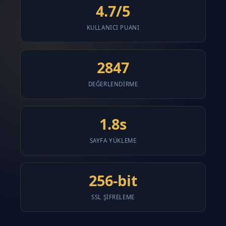
4.7/5
KULLANICI PUANI
2847
DEĞERLENDIRME
1.8s
SAYFA YÜKLEME
256-bit
SSL ŞIFRELEME