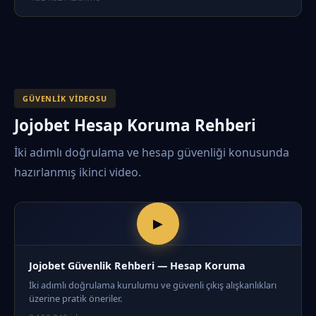
GÜVENLIK VIDEOSU
Jojobet Hesap Koruma Rehberi
İki adımlı doğrulama ve hesap güvenliği konusunda
hazırlanmış ikinci video.
▶
Jojobet Güvenlik Rehberi — Hesap Koruma
İki adımlı doğrulama kurulumu ve güvenli çıkış alışkanlıkları
üzerine pratik öneriler.