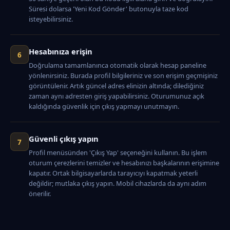
Süresi dolarsa 'Yeni Kod Gönder' butonuyla taze kod
isteyebilirsiniz.
Hesabınıza erişin
6
Doğrulama tamamlanınca otomatik olarak hesap paneline
yönlenirsiniz. Burada profil bilgileriniz ve son erişim geçmişiniz
görüntülenir. Artık güncel adres elinizin altında; dilediğiniz
zaman aynı adresten giriş yapabilirsiniz. Oturumunuz açık
kaldığında güvenlik için çıkış yapmayı unutmayın.
Güvenli çıkış yapın
7
Profil menüsünden 'Çıkış Yap' seçeneğini kullanın. Bu işlem
oturum çerezlerini temizler ve hesabınızı başkalarının erişimine
kapatır. Ortak bilgisayarlarda tarayıcıyı kapatmak yeterli
değildir; mutlaka çıkış yapın. Mobil cihazlarda da aynı adım
önerilir.