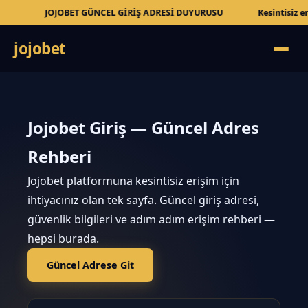
JOJOBET GÜNCEL GİRİŞ ADRESİ DUYURUSU
Kesintisiz erişim iç
jojobet
Jojobet
Giriş
— Güncel Adres
Rehberi
Jojobet platformuna kesintisiz erişim için
ihtiyacınız olan tek sayfa. Güncel giriş adresi,
güvenlik bilgileri ve adım adım erişim rehberi —
hepsi burada.
Güncel Adrese Git