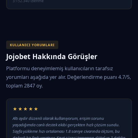
3:15
2.340 izlenme
KULLANICI YORUMLARI
Jojobet Hakkında Görüşler
Platformu deneyimlemiş kullanıcıların tarafsız
yorumları aşağıda yer alır. Değerlendirme puanı 4.7/5,
toplam 2847 oy.
★★★★★
Altı aydır düzenli olarak kullanıyorum, erişim sorunu
yaşadığımda canlı destek ekibi gerçekten hızlı çözüm sundu.
Sayfa yükleme hızı ortalaması 1.8 saniye civarında ölçtüm, bu
değerli bir fark yaratıyor. Kayıt süreci tamamen dijital ve 3 dakika