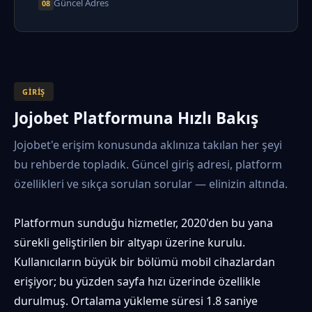
Güncel Adres
08
GIRIŞ
Jojobet Platformuna Hızlı Bakış
Jojobet'e erişim konusunda aklınıza takılan her şeyi
bu rehberde topladık. Güncel giriş adresi, platform
özellikleri ve sıkça sorulan sorular — elinizin altında.
Platformun sunduğu hizmetler, 2020'den bu yana
sürekli geliştirilen bir altyapı üzerine kurulu.
Kullanıcıların büyük bir bölümü mobil cihazlardan
erişiyor; bu yüzden sayfa hızı üzerinde özellikle
durulmuş. Ortalama yükleme süresi 1.8 saniye