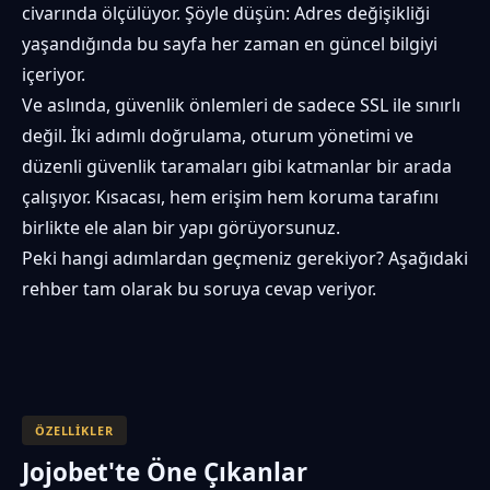
civarında ölçülüyor. Şöyle düşün: Adres değişikliği
yaşandığında bu sayfa her zaman en güncel bilgiyi
içeriyor.
Ve aslında, güvenlik önlemleri de sadece SSL ile sınırlı
değil. İki adımlı doğrulama, oturum yönetimi ve
düzenli güvenlik taramaları gibi katmanlar bir arada
çalışıyor. Kısacası, hem erişim hem koruma tarafını
birlikte ele alan bir yapı görüyorsunuz.
Peki hangi adımlardan geçmeniz gerekiyor? Aşağıdaki
rehber tam olarak bu soruya cevap veriyor.
ÖZELLIKLER
Jojobet'te Öne Çıkanlar