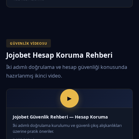
GÜVENLIK VIDEOSU
Jojobet Hesap Koruma Rehberi
İki adımlı doğrulama ve hesap güvenliği konusunda
hazırlanmış ikinci video.
▶
Jojobet Güvenlik Rehberi — Hesap Koruma
İki adımlı doğrulama kurulumu ve güvenli çıkış alışkanlıkları
üzerine pratik öneriler.