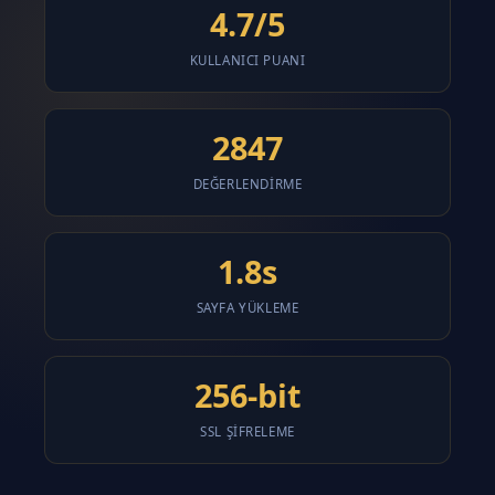
4.7/5
KULLANICI PUANI
2847
DEĞERLENDIRME
1.8s
SAYFA YÜKLEME
256-bit
SSL ŞIFRELEME