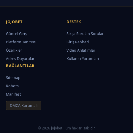
JOJOBET
DESTEK
Güncel Giriş
Sıkça Sorulan Sorular
Platform Tanıtımı
Giriş Rehberi
Özellikler
Video Anlatımlar
Adres Duyuruları
Kullanıcı Yorumları
BAĞLANTILAR
Sitemap
Robots
Manifest
DMCA Korumalı
©
2026
jojobet. Tüm hakları saklıdır.