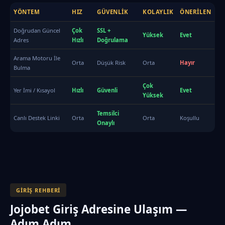
YÖNTEM
HIZ
GÜVENLIK
KOLAYLIK
ÖNERILEN
Doğrudan Güncel
Çok
SSL +
Yüksek
Evet
Adres
Hızlı
Doğrulama
Arama Motoru İle
Orta
Düşük Risk
Orta
Hayır
Bulma
Çok
Yer İmi / Kısayol
Hızlı
Güvenli
Evet
Yüksek
Temsilci
Canlı Destek Linki
Orta
Orta
Koşullu
Onaylı
GIRIŞ REHBERI
Jojobet Giriş Adresine Ulaşım —
Adım Adım