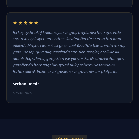
★★★★★
Birkaç aydır aktif kullanıcıyım ve giriş bağlantısı her seferinde
sorunsuz çalışıyor. Yeni adresi kaydettiğimde sitenin hızı beni
etkiledi. Müşteri temsilcisi gece saat 02.00'de bile anında dönüş
yaptı. Hesap güvenliği tarafında sunulan araçlar, özellikle iki
adımlı doğrulama, gerçekten işe yarıyor. Farklı cihazlardan giriş
yaptığımda herhangi bir uyumluluk problemi yaşamadım.
Bütün olarak bakınca yol gösterici ve güvenilir bir platform.
Serkan Demir
5 Eylül 2025