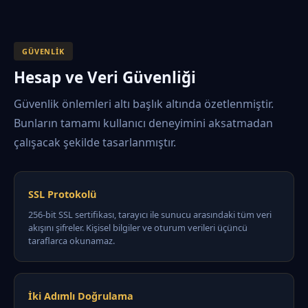
GÜVENLIK
Hesap ve Veri Güvenliği
Güvenlik önlemleri altı başlık altında özetlenmiştir.
Bunların tamamı kullanıcı deneyimini aksatmadan
çalışacak şekilde tasarlanmıştır.
SSL Protokolü
256-bit SSL sertifikası, tarayıcı ile sunucu arasındaki tüm veri
akışını şifreler. Kişisel bilgiler ve oturum verileri üçüncü
taraflarca okunamaz.
İki Adımlı Doğrulama