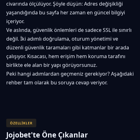
civarında ölçülüyor. Şöyle düşün: Adres değişikliği
yaşandığında bu sayfa her zaman en güncel bilgiyi
içeriyor.
Ve aslında, güvenlik önlemleri de sadece SSL ile sınırlı
değil. İki adımlı doğrulama, oturum yönetimi ve
düzenli güvenlik taramaları gibi katmanlar bir arada
çalışıyor. Kısacası, hem erişim hem koruma tarafını
birlikte ele alan bir yapı görüyorsunuz.
Peki hangi adımlardan geçmeniz gerekiyor? Aşağıdaki
rehber tam olarak bu soruya cevap veriyor.
ÖZELLIKLER
Jojobet'te Öne Çıkanlar