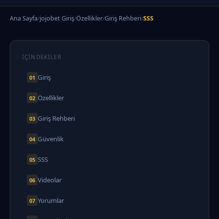
Ana Sayfa
jojobet Giriş
Özellikler
Giriş Rehberi
SSS
İÇINDEKILER
Giriş
01
Özellikler
02
Giriş Rehberi
03
Güvenlik
04
SSS
05
Videolar
06
Yorumlar
07