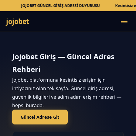
JOJOBET GÜNCEL GİRİŞ ADRESİ DUYURUSU
Kesintisiz erişim iç
jojobet
Jojobet
Giriş
— Güncel Adres
Rehberi
Jojobet platformuna kesintisiz erişim için
ihtiyacınız olan tek sayfa. Güncel giriş adresi,
güvenlik bilgileri ve adım adım erişim rehberi —
hepsi burada.
Güncel Adrese Git