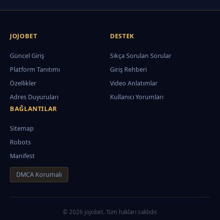
JOJOBET
DESTEK
Güncel Giriş
Sıkça Sorulan Sorular
Platform Tanıtımı
Giriş Rehberi
Özellikler
Video Anlatımlar
Adres Duyuruları
Kullanıcı Yorumları
BAĞLANTILAR
Sitemap
Robots
Manifest
DMCA Korumalı
©
2026
jojobet. Tüm hakları saklıdır.