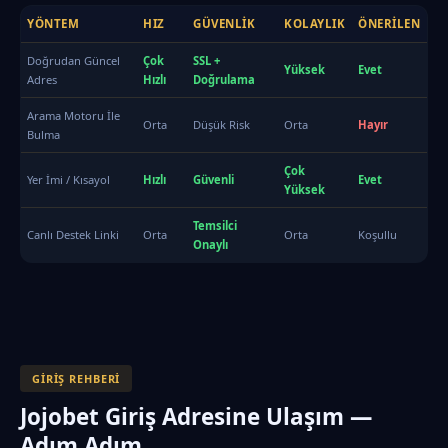
YÖNTEM
HIZ
GÜVENLIK
KOLAYLIK
ÖNERILEN
Doğrudan Güncel
Çok
SSL +
Yüksek
Evet
Adres
Hızlı
Doğrulama
Arama Motoru İle
Orta
Düşük Risk
Orta
Hayır
Bulma
Çok
Yer İmi / Kısayol
Hızlı
Güvenli
Evet
Yüksek
Temsilci
Canlı Destek Linki
Orta
Orta
Koşullu
Onaylı
GIRIŞ REHBERI
Jojobet Giriş Adresine Ulaşım —
Adım Adım