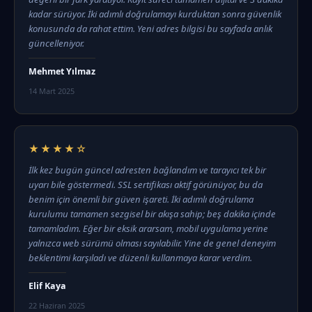
kadar sürüyor. İki adımlı doğrulamayı kurduktan sonra güvenlik
konusunda da rahat ettim. Yeni adres bilgisi bu sayfada anlık
güncelleniyor.
Mehmet Yılmaz
14 Mart 2025
★★★★☆
İlk kez bugün güncel adresten bağlandım ve tarayıcı tek bir
uyarı bile göstermedi. SSL sertifikası aktif görünüyor, bu da
benim için önemli bir güven işareti. İki adımlı doğrulama
kurulumu tamamen sezgisel bir akışa sahip; beş dakika içinde
tamamladım. Eğer bir eksik ararsam, mobil uygulama yerine
yalnızca web sürümü olması sayılabilir. Yine de genel deneyim
beklentimi karşıladı ve düzenli kullanmaya karar verdim.
Elif Kaya
22 Haziran 2025