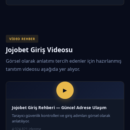
yaşarsanız mobil veriye geçerek giriş deneyebilirsiniz.
bağlantı otomatik olarak yeni adrese yönlendirme yapmaz; o
Platform rehberi, bu sayfanın alt bölümlerinde adım adım
Kurumsal ağlar veya okul ağları bazen belirli bağlantı
yüzden her zaman güncel bilgiyi buradan almanız önerilir.
sunulur. Özellikler, giriş rehberi, güvenlik önerileri ve sıkça
noktalarını kısıtlayabilir; bu durumda farklı bir ağ kullanmanız
sorulan sorular başlıkları altında tüm bilgiler düzenlenmiştir.
gerekebilir. Platform, DNS ayarları ve proxy
Ayrıca ana sayfadaki canlı destek butonuyla doğrudan
yapılandırmalarına da uyum sağlayacak biçimde
temsilciye bağlanarak rehber hakkında soru sorabilirsiniz.
tasarlanmıştır. Her koşulda en güncel adresle erişim
Video eğitimleri de görsel olarak rehberlik eder. İhtiyacınız
VIDEO REHBER
mümkündür.
olan bilgiye hızlıca ulaşmak için içindekiler bölümünden ilgili
Jojobet Giriş Videosu
başlığa tıklamanız yeterlidir.
Görsel olarak anlatımı tercih edenler için hazırlanmış
tanıtım videosu aşağıda yer alıyor.
▶
Jojobet Giriş Rehberi — Güncel Adrese Ulaşım
Tarayıcı güvenlik kontrolleri ve giriş adımları görsel olarak
anlatılıyor.
4:32
4.821 izlenme