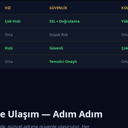
HIZ
GÜVENLIK
KO
Çok Hızlı
SSL + Doğrulama
Yük
Orta
Düşük Risk
Ort
Hızlı
Güvenli
Çok
Orta
Temsilci Onaylı
Ort
ine Ulaşım — Adım Adım
izde, güncel adrese güvenle ulaşırsınız. Her