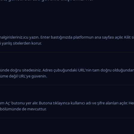
algirisleriniz.icu yazın. Enter bastığınızda platformun ana sayfası açılır. Kili
yanlış sitelerden korur.
üğünde doğru sitedesiniz. Adres çubuğundaki URL'nin tam doğru olduğundan 
ünüme değil URL'ye güvenin.
Aç' butonu yer alır. Butona tıklayınca kullanıcı adı ve şifre alanları açılır. H
alt bölümünde de mevcuttur.