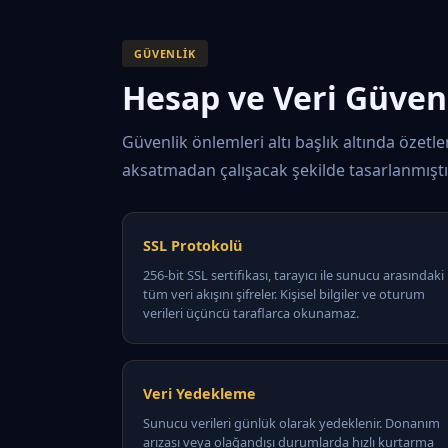
GÜVENLIK
Hesap ve Veri Güven
Güvenlik önlemleri altı başlık altında özetl
aksatmadan çalışacak şekilde tasarlanmıştı
SSL Protokolü
256-bit SSL sertifikası, tarayıcı ile sunucu arasındaki
tüm veri akışını şifreler. Kişisel bilgiler ve oturum
verileri üçüncü taraflarca okunamaz.
Veri Yedekleme
Sunucu verileri günlük olarak yedeklenir. Donanım
arızası veya olağandışı durumlarda hızlı kurtarma