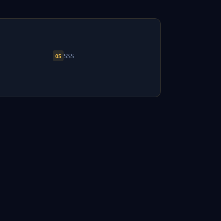
SSS
05