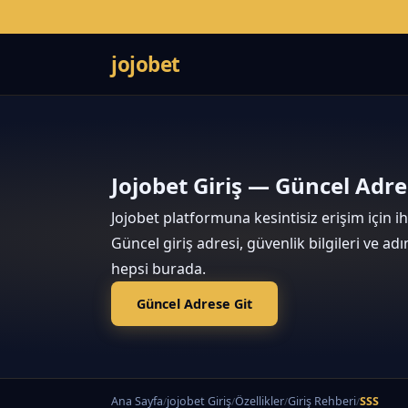
jojobet
Jojobet
Giriş
— Güncel Adre
Jojobet platformuna kesintisiz erişim için ih
Güncel giriş adresi, güvenlik bilgileri ve a
hepsi burada.
Güncel Adrese Git
Ana Sayfa
jojobet Giriş
Özellikler
Giriş Rehberi
SSS