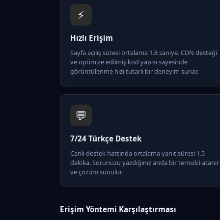
⚡
Hızlı Erişim
Sayfa açılış süresi ortalama 1.8 saniye. CDN desteği
ve optimize edilmiş kod yapısı sayesinde
görüntülenme hızı tutarlı bir deneyim sunar.
💬
7/24 Türkçe Destek
Canlı destek hattında ortalama yanıt süresi 1.5
dakika. Sorunuzu yazdığınız anda bir temsilci atanır
ve çözüm sunulur.
Erişim Yöntemi Karşılaştırması