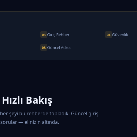
Giriş Rehberi
Güvenlik
03
04
Güncel Adres
08
Hızlı Bakış
 her şeyi bu rehberde topladık. Güncel giriş
 sorular — elinizin altında.