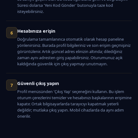
Süresi dolarsa 'Yeni Kod Gönder' butonuyla taze kod
isteyebilirsiniz.
Hesabınıza erişin
6
Doğrulama tamamlanınca otomatik olarak hesap paneline
yönlenirsiniz. Burada profil bilgileriniz ve son erişim geçmişiniz
görüntülenir. Artık güncel adres elinizin altında; dilediğiniz
zaman aynı adresten giriş yapabilirsiniz. Oturumunuz açık
kaldığında güvenlik için çıkış yapmayı unutmayın.
Güvenli çıkış yapın
7
Profil menüsünden 'Çıkış Yap' seçeneğini kullanın. Bu işlem
oturum çerezlerini temizler ve hesabınızı başkalarının erişimine
kapatır. Ortak bilgisayarlarda tarayıcıyı kapatmak yeterli
değildir; mutlaka çıkış yapın. Mobil cihazlarda da aynı adım
önerilir.