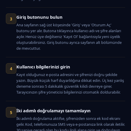
Giriş butonunu bulun
3
Ana sayfanın sağ üst köşesinde 'Giriş' veya 'Oturum Aç'
butonu yer alır. Butona tıklayınca kullanıcı adı ve şifre alanları
açılır. Henüz üye değilseniz 'Kayıt Ol' bağlantısıyla yeni üyelik
oluşturabilirsiniz. Giriş butonu ayrıca sayfanın alt bölümünde
de mevcuttur.
Kullanıcı bilgilerinizi girin
4
Kayıt olduğunuz e-posta adresini ve şifrenizi doğru şekilde
yazın. Büyük-küçük harf duyarlılığına dikkat edin. Üç kez yanlış
deneme sonrası 5 dakikalık güvenlik kilidi devreye girer.
Tarayıcınızın şifre yöneticisi bilgilerinizi otomatik doldurabilir.
İki adımlı doğrulamayı tamamlayın
5
İki adımlı doğrulama aktifse, şifrenizden sonra ek kod ekranı
gelir. Kod, telefonunuza SMS veya e-postanıza link olarak iletilir.
30 saniye geçerli olan bu kodu ilgili alana girin ve doğrulayın.