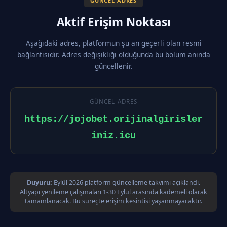
GÜNCEL ADRES
Aktif Erişim Noktası
Aşağıdaki adres, platformun şu an geçerli olan resmi
bağlantısıdır. Adres değişikliği olduğunda bu bölüm anında
güncellenir.
GÜNCEL ADRES
https://jojobet.orijinalgirisler
iniz.icu
Duyuru:
Eylül 2026 platform güncelleme takvimi açıklandı.
Altyapı yenileme çalışmaları 1-30 Eylül arasında kademeli olarak
tamamlanacak. Bu süreçte erişim kesintisi yaşanmayacaktır.