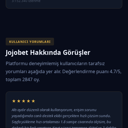
3:15
2.340 izlenme
KULLANICI YORUMLARI
Jojobet Hakkında Görüşler
Platformu deneyimlemiş kullanıcıların tarafsız
yorumları aşağıda yer alır. Değerlendirme puanı 4.7/5,
toplam 2847 oy.
★★★★★
Altı aydır düzenli olarak kullanıyorum, erişim sorunu
yaşadığımda canlı destek ekibi gerçekten hızlı çözüm sundu.
Sayfa yükleme hızı ortalaması 1.8 saniye civarında ölçtüm, bu
değerli bir fark yaratıyor. Kayıt süreci tamamen dijital ve 3 dakika