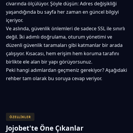
civarında ölçülüyor. Şöyle düşün: Adres değişikliği
yaşandığında bu sayfa her zaman en güncel bilgiyi
içeriyor.
Ve aslında, güvenlik önlemleri de sadece SSL ile sınırlı
değil. İki adımlı doğrulama, oturum yönetimi ve
düzenli güvenlik taramaları gibi katmanlar bir arada
çalışıyor. Kısacası, hem erişim hem koruma tarafını
birlikte ele alan bir yapı görüyorsunuz.
Peki hangi adımlardan geçmeniz gerekiyor? Aşağıdaki
rehber tam olarak bu soruya cevap veriyor.
ÖZELLIKLER
Jojobet'te Öne Çıkanlar