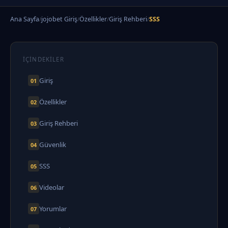
Ana Sayfa
jojobet Giriş
Özellikler
Giriş Rehberi
SSS
İÇINDEKILER
Giriş
01
Özellikler
02
Giriş Rehberi
03
Güvenlik
04
SSS
05
Videolar
06
Yorumlar
07