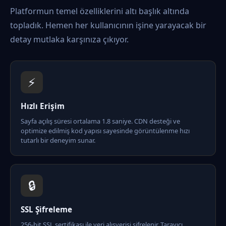
Platformun temel özelliklerini altı başlık altında
topladık. Hemen her kullanıcının işine yarayacak bir
detay mutlaka karşınıza çıkıyor.
⚡
Hızlı Erişim
Sayfa açılış süresi ortalama 1.8 saniye. CDN desteği ve
optimize edilmiş kod yapısı sayesinde görüntülenme hızı
tutarlı bir deneyim sunar.
🔒
SSL Şifreleme
256-bit SSL sertifikası ile veri alışverişi şifrelenir. Tarayıcı