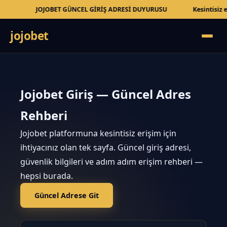
JOJOBET GÜNCEL GİRİŞ ADRESİ DUYURUSU
Kesintisiz erişim i
jojobet
Jojobet
Giriş
— Güncel Adres
Rehberi
Jojobet platformuna kesintisiz erişim için
ihtiyacınız olan tek sayfa. Güncel giriş adresi,
güvenlik bilgileri ve adım adım erişim rehberi —
hepsi burada.
Güncel Adrese Git