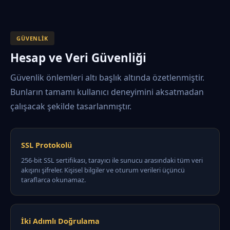
GÜVENLIK
Hesap ve Veri Güvenliği
Güvenlik önlemleri altı başlık altında özetlenmiştir.
Bunların tamamı kullanıcı deneyimini aksatmadan
çalışacak şekilde tasarlanmıştır.
SSL Protokolü
256-bit SSL sertifikası, tarayıcı ile sunucu arasındaki tüm veri
akışını şifreler. Kişisel bilgiler ve oturum verileri üçüncü
taraflarca okunamaz.
İki Adımlı Doğrulama