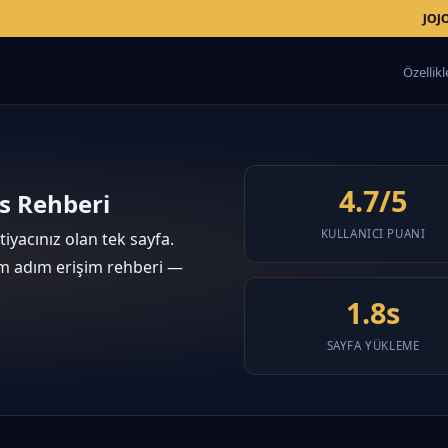
JOJOBET GÜNCEL G
Özellikl
4.7/5
s Rehberi
KULLANICI PUANI
tiyacınız olan tek sayfa.
dım adım erişim rehberi —
1.8s
SAYFA YÜKLEME