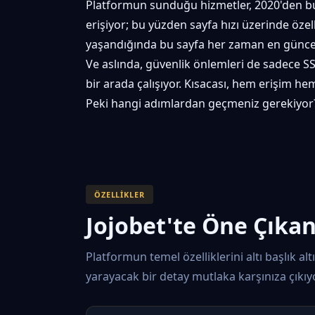
Platformun sunduğu hizmetler, 2020'den bu y
erişiyor; bu yüzden sayfa hızı üzerinde öze
yaşandığında bu sayfa her zaman en güncel b
Ve aslında, güvenlik önlemleri de sadece SSL
bir arada çalışıyor. Kısacası, hem erişim he
Peki hangi adımlardan geçmeniz gerekiyor?
ÖZELLIKLER
Jojobet'te Öne Çıkan
Platformun temel özelliklerini altı başlık al
yarayacak bir detay mutlaka karşınıza çıkıyo