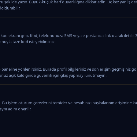
u şekilde yazın. Büyük-küçük harf duyarlılığına dikkat edin. Üç kez yanlış den
doldurabilir.
kod ekranı gelir. Kod, telefonunuza SMS veya e-postanıza link olarak iletilir. 3
nuyla taze kod isteyebilirsiniz.
ine yönlenirsiniz. Burada profil bilgileriniz ve son erişim geçmişiniz görünt
unuz açık kaldığında güvenlik için çıkış yapmayı unutmayın.
 Bu işlem oturum çerezlerini temizler ve hesabınızı başkalarının erişimine kap
aynı adım önerilir.