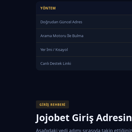
YÖNTEM
Doğrudan Güncel Adres
Arama Motoru İle Bulma
Yer İmi / Kısayol
Canlı Destek Linki
GIRIŞ REHBERI
Jojobet Giriş Adres
Aşağıdaki yedi adımı sırasıyla takip ettiğin