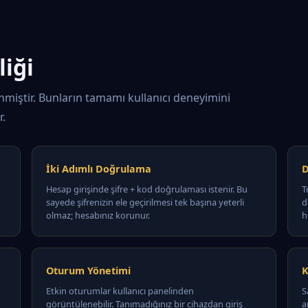
liği
enmiştir. Bunların tamamı kullanıcı deneyimini
r.
İki Adımlı Doğrulama
D
Hesap girişinde şifre + kod doğrulaması istenir. Bu
T
sayede şifrenizin ele geçirilmesi tek başına yeterli
d
olmaz; hesabınız korunur.
h
Oturum Yönetimi
K
Etkin oturumlar kullanıcı panelinden
S
görüntülenebilir. Tanımadığınız bir cihazdan giriş
a