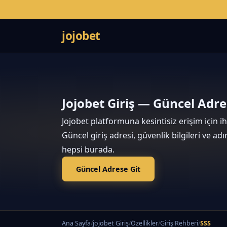
jojobet
Jojobet
Giriş
— Güncel Adre
Jojobet platformuna kesintisiz erişim için ih
Güncel giriş adresi, güvenlik bilgileri ve a
hepsi burada.
Güncel Adrese Git
Ana Sayfa
jojobet Giriş
Özellikler
Giriş Rehberi
SSS