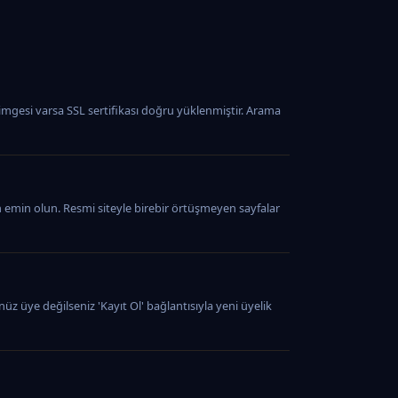
t simgesi varsa SSL sertifikası doğru yüklenmiştir. Arama
emin olun. Resmi siteyle birebir örtüşmeyen sayfalar
enüz üye değilseniz 'Kayıt Ol' bağlantısıyla yeni üyelik