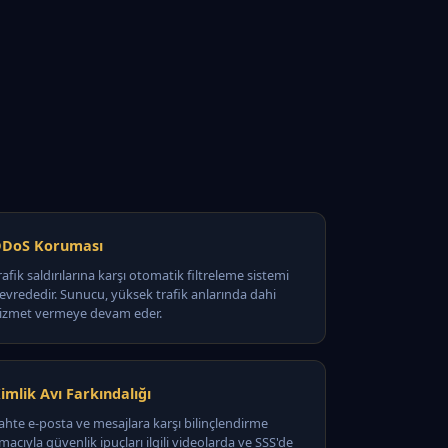
DoS Koruması
rafik saldırılarına karşı otomatik filtreleme sistemi
evrededir. Sunucu, yüksek trafik anlarında dahi
izmet vermeye devam eder.
imlik Avı Farkındalığı
ahte e-posta ve mesajlara karşı bilinçlendirme
macıyla güvenlik ipuçları ilgili videolarda ve SSS'de