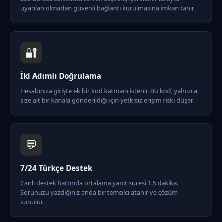
uyarıları olmadan güvenli bağlantı kurulmasına imkan tanır.
🔐
İki Adımlı Doğrulama
Hesabınıza girişte ek bir kod katmanı istenir. Bu kod, yalnızca
size ait bir kanala gönderildiği için yetkisiz erişim riski düşer.
💬
7/24 Türkçe Destek
Canlı destek hattında ortalama yanıt süresi 1.5 dakika.
Sorunuzu yazdığınız anda bir temsilci atanır ve çözüm
sunulur.