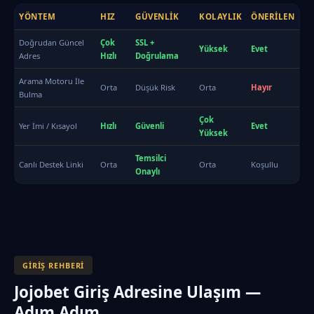
YÖNTEM
HIZ
GÜVENLIK
KOLAYLIK
ÖNERILEN
Doğrudan Güncel
Çok
SSL +
Yüksek
Evet
Adres
Hızlı
Doğrulama
Arama Motoru İle
Orta
Düşük Risk
Orta
Hayır
Bulma
Çok
Yer İmi / Kısayol
Hızlı
Güvenli
Evet
Yüksek
Temsilci
Canlı Destek Linki
Orta
Orta
Koşullu
Onaylı
GIRIŞ REHBERI
Jojobet Giriş Adresine Ulaşım —
Adım Adım