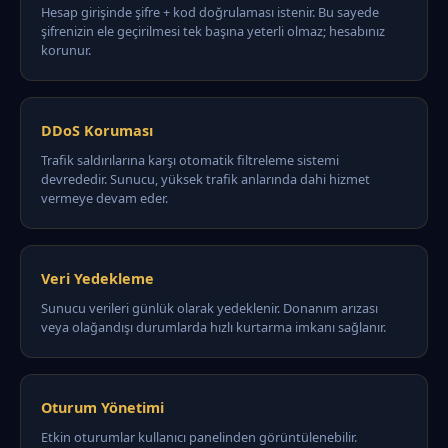
Hesap girişinde şifre + kod doğrulaması istenir. Bu sayede
şifrenizin ele geçirilmesi tek başına yeterli olmaz; hesabınız
korunur.
DDoS Koruması
Trafik saldırılarına karşı otomatik filtreleme sistemi
devrededir. Sunucu, yüksek trafik anlarında dahi hizmet
vermeye devam eder.
Veri Yedekleme
Sunucu verileri günlük olarak yedeklenir. Donanım arızası
veya olağandışı durumlarda hızlı kurtarma imkanı sağlanır.
Oturum Yönetimi
Etkin oturumlar kullanıcı panelinden görüntülenebilir.