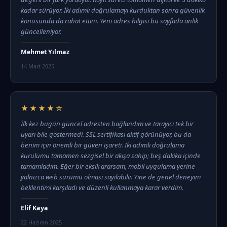
kadar sürüyor. İki adımlı doğrulamayı kurduktan sonra güvenlik
konusunda da rahat ettim. Yeni adres bilgisi bu sayfada anlık
güncelleniyor.
Mehmet Yılmaz
14 Mart 2025
★★★★☆
İlk kez bugün güncel adresten bağlandım ve tarayıcı tek bir
uyarı bile göstermedi. SSL sertifikası aktif görünüyor, bu da
benim için önemli bir güven işareti. İki adımlı doğrulama
kurulumu tamamen sezgisel bir akışa sahip; beş dakika içinde
tamamladım. Eğer bir eksik ararsam, mobil uygulama yerine
yalnızca web sürümü olması sayılabilir. Yine de genel deneyim
beklentimi karşıladı ve düzenli kullanmaya karar verdim.
Elif Kaya
22 Haziran 2025