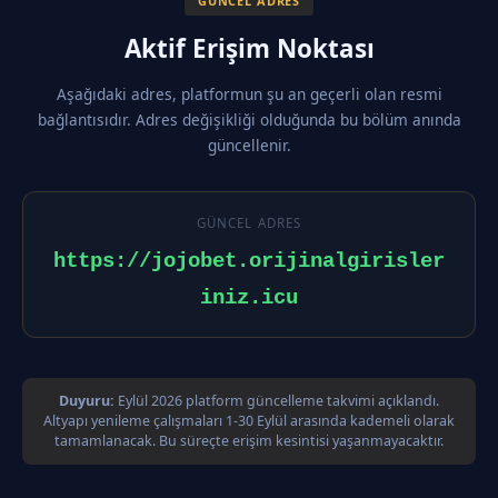
GÜNCEL ADRES
Aktif Erişim Noktası
Aşağıdaki adres, platformun şu an geçerli olan resmi
bağlantısıdır. Adres değişikliği olduğunda bu bölüm anında
güncellenir.
GÜNCEL ADRES
https://jojobet.orijinalgirisler
iniz.icu
Duyuru:
Eylül 2026 platform güncelleme takvimi açıklandı.
Altyapı yenileme çalışmaları 1-30 Eylül arasında kademeli olarak
tamamlanacak. Bu süreçte erişim kesintisi yaşanmayacaktır.