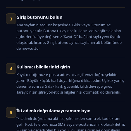
Giriş butonunu bulun
3
Ana sayfanın sağ üst köşesinde 'Giriş' veya 'Oturum Aç'
butonu yer alır. Butona tıklayınca kullanıcı adı ve şifre alanları
açılır. Henüz üye değilseniz 'Kayıt Ol' bağlantısıyla yeni üyelik
oluşturabilirsiniz. Giriş butonu ayrıca sayfanın alt bölümünde
de mevcuttur.
Kullanıcı bilgilerinizi girin
4
Kayıt olduğunuz e-posta adresini ve şifrenizi doğru şekilde
yazın. Büyük-küçük harf duyarlılığına dikkat edin. Üç kez yanlış
deneme sonrası 5 dakikalık güvenlik kilidi devreye girer.
Tarayıcınızın şifre yöneticisi bilgilerinizi otomatik doldurabilir.
İki adımlı doğrulamayı tamamlayın
5
İki adımlı doğrulama aktifse, şifrenizden sonra ek kod ekranı
gelir. Kod, telefonunuza SMS veya e-postanıza link olarak iletilir.
30 saniye geçerli olan bu kodu ilgili alana girin ve doğrulayın.