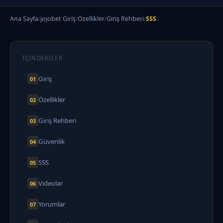
Ana Sayfa
jojobet Giriş
Özellikler
Giriş Rehberi
SSS
İÇINDEKILER
Giriş
01
Özellikler
02
Giriş Rehberi
03
Güvenlik
04
SSS
05
Videolar
06
Yorumlar
07