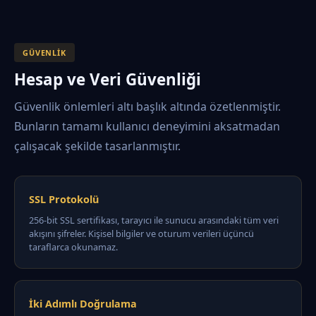
GÜVENLIK
Hesap ve Veri Güvenliği
Güvenlik önlemleri altı başlık altında özetlenmiştir.
Bunların tamamı kullanıcı deneyimini aksatmadan
çalışacak şekilde tasarlanmıştır.
SSL Protokolü
256-bit SSL sertifikası, tarayıcı ile sunucu arasındaki tüm veri
akışını şifreler. Kişisel bilgiler ve oturum verileri üçüncü
taraflarca okunamaz.
İki Adımlı Doğrulama