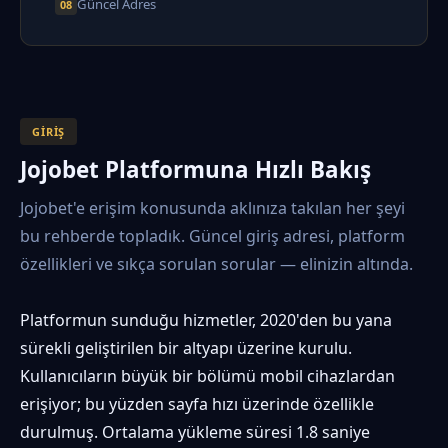
Güncel Adres
08
GIRIŞ
Jojobet Platformuna Hızlı Bakış
Jojobet'e erişim konusunda aklınıza takılan her şeyi
bu rehberde topladık. Güncel giriş adresi, platform
özellikleri ve sıkça sorulan sorular — elinizin altında.
Platformun sunduğu hizmetler, 2020'den bu yana
sürekli geliştirilen bir altyapı üzerine kurulu.
Kullanıcıların büyük bir bölümü mobil cihazlardan
erişiyor; bu yüzden sayfa hızı üzerinde özellikle
durulmuş. Ortalama yükleme süresi 1.8 saniye