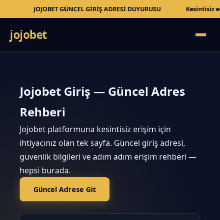
JOJOBET GÜNCEL GİRİŞ ADRESİ DUYURUSU
Kesintisiz erişim iç
jojobet
Jojobet
Giriş
— Güncel Adres
Rehberi
Jojobet platformuna kesintisiz erişim için
ihtiyacınız olan tek sayfa. Güncel giriş adresi,
güvenlik bilgileri ve adım adım erişim rehberi —
hepsi burada.
Güncel Adrese Git