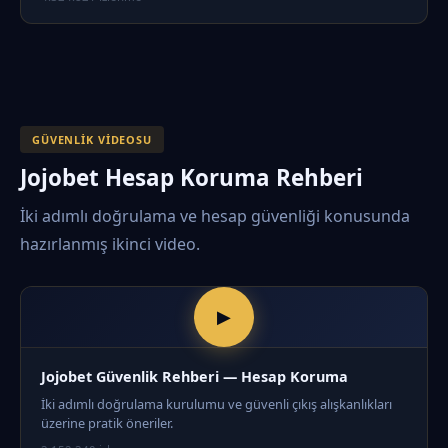
GÜVENLIK VIDEOSU
Jojobet Hesap Koruma Rehberi
İki adımlı doğrulama ve hesap güvenliği konusunda
hazırlanmış ikinci video.
▶
Jojobet Güvenlik Rehberi — Hesap Koruma
İki adımlı doğrulama kurulumu ve güvenli çıkış alışkanlıkları
üzerine pratik öneriler.