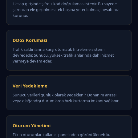
Hesap girişinde şifre + kod doğrulaması istenir. Bu sayede
şifrenizin ele geçirilmesi tek başına yeterli olmaz; hesabınız
korunur.
DDoS Koruması
Trafik saldırılarına karşı otomatik filtreleme sistemi
devrededir. Sunucu, yüksek trafik anlarında dahi hizmet
vermeye devam eder.
Veri Yedekleme
Sunucu verileri günlük olarak yedeklenir. Donanım arızası
veya olağandışı durumlarda hızlı kurtarma imkanı sağlanır.
Oturum Yönetimi
Etkin oturumlar kullanıcı panelinden görüntülenebilir.