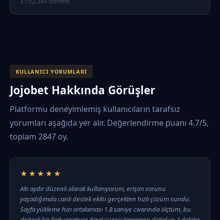
3:15
2.340 izlenme
KULLANICI YORUMLARI
Jojobet Hakkında Görüşler
Platformu deneyimlemiş kullanıcıların tarafsız
yorumları aşağıda yer alır. Değerlendirme puanı 4.7/5,
toplam 2847 oy.
★★★★★
Altı aydır düzenli olarak kullanıyorum, erişim sorunu
yaşadığımda canlı destek ekibi gerçekten hızlı çözüm sundu.
Sayfa yükleme hızı ortalaması 1.8 saniye civarında ölçtüm, bu
değerli bir fark yaratıyor. Kayıt süreci tamamen dijital ve 3 dakika