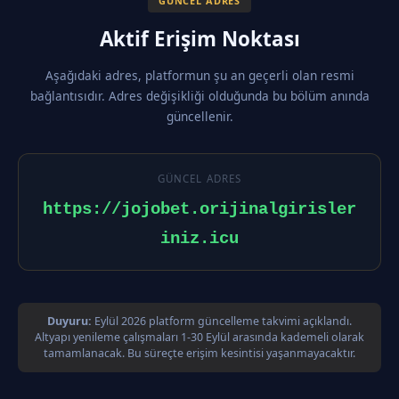
GÜNCEL ADRES
Aktif Erişim Noktası
Aşağıdaki adres, platformun şu an geçerli olan resmi
bağlantısıdır. Adres değişikliği olduğunda bu bölüm anında
güncellenir.
GÜNCEL ADRES
https://jojobet.orijinalgirisler
iniz.icu
Duyuru:
Eylül 2026 platform güncelleme takvimi açıklandı.
Altyapı yenileme çalışmaları 1-30 Eylül arasında kademeli olarak
tamamlanacak. Bu süreçte erişim kesintisi yaşanmayacaktır.