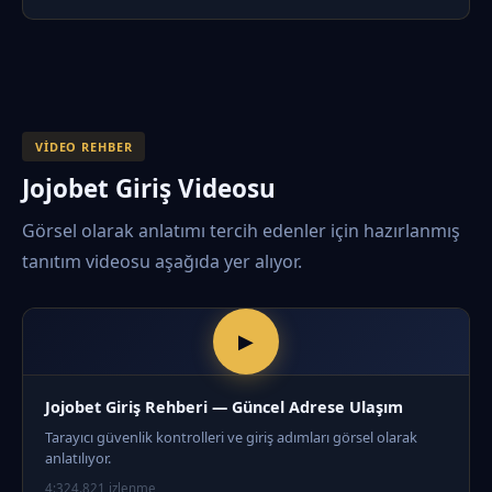
yaşarsanız mobil veriye geçerek giriş deneyebilirsiniz.
bağlantı otomatik olarak yeni adrese yönlendirme yapmaz; o
Platform rehberi, bu sayfanın alt bölümlerinde adım adım
Kurumsal ağlar veya okul ağları bazen belirli bağlantı
yüzden her zaman güncel bilgiyi buradan almanız önerilir.
sunulur. Özellikler, giriş rehberi, güvenlik önerileri ve sıkça
noktalarını kısıtlayabilir; bu durumda farklı bir ağ kullanmanız
sorulan sorular başlıkları altında tüm bilgiler düzenlenmiştir.
gerekebilir. Platform, DNS ayarları ve proxy
Ayrıca ana sayfadaki canlı destek butonuyla doğrudan
yapılandırmalarına da uyum sağlayacak biçimde
temsilciye bağlanarak rehber hakkında soru sorabilirsiniz.
tasarlanmıştır. Her koşulda en güncel adresle erişim
Video eğitimleri de görsel olarak rehberlik eder. İhtiyacınız
VIDEO REHBER
mümkündür.
olan bilgiye hızlıca ulaşmak için içindekiler bölümünden ilgili
Jojobet Giriş Videosu
başlığa tıklamanız yeterlidir.
Görsel olarak anlatımı tercih edenler için hazırlanmış
tanıtım videosu aşağıda yer alıyor.
▶
Jojobet Giriş Rehberi — Güncel Adrese Ulaşım
Tarayıcı güvenlik kontrolleri ve giriş adımları görsel olarak
anlatılıyor.
4:32
4.821 izlenme