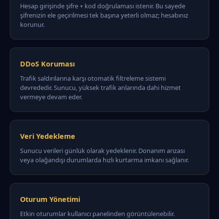
Hesap girişinde şifre + kod doğrulaması istenir. Bu sayede
şifrenizin ele geçirilmesi tek başına yeterli olmaz; hesabınız
korunur.
DDoS Koruması
Trafik saldırılarına karşı otomatik filtreleme sistemi
devrededir. Sunucu, yüksek trafik anlarında dahi hizmet
vermeye devam eder.
Veri Yedekleme
Sunucu verileri günlük olarak yedeklenir. Donanım arızası
veya olağandışı durumlarda hızlı kurtarma imkanı sağlanır.
Oturum Yönetimi
Etkin oturumlar kullanıcı panelinden görüntülenebilir.