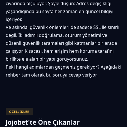
civarında ölçülüyor. Şöyle düşün: Adres değişikliği
yaşandığında bu sayfa her zaman en güncel bilgiyi
içeriyor.
Ve aslında, güvenlik önlemleri de sadece SSL ile sınırlı
değil. İki adımlı doğrulama, oturum yönetimi ve
düzenli güvenlik taramaları gibi katmanlar bir arada
çalışıyor. Kısacası, hem erişim hem koruma tarafını
birlikte ele alan bir yapı görüyorsunuz.
Peki hangi adımlardan geçmeniz gerekiyor? Aşağıdaki
rehber tam olarak bu soruya cevap veriyor.
ÖZELLIKLER
Jojobet'te Öne Çıkanlar