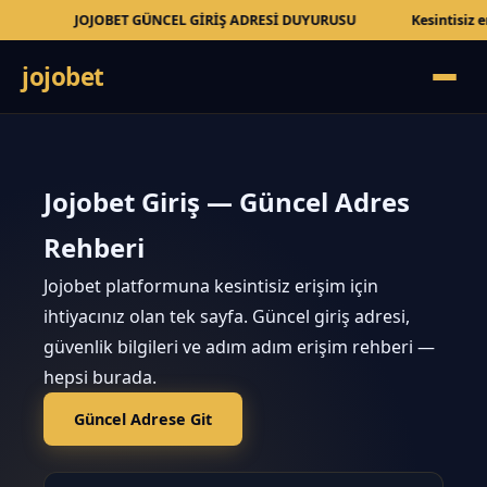
JOJOBET GÜNCEL GİRİŞ ADRESİ DUYURUSU
Kesintisiz erişim iç
jojobet
Jojobet
Giriş
— Güncel Adres
Rehberi
Jojobet platformuna kesintisiz erişim için
ihtiyacınız olan tek sayfa. Güncel giriş adresi,
güvenlik bilgileri ve adım adım erişim rehberi —
hepsi burada.
Güncel Adrese Git