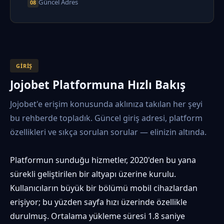
Güncel Adres
08
GIRIŞ
Jojobet Platformuna Hızlı Bakış
Jojobet'e erişim konusunda aklınıza takılan her şeyi
bu rehberde topladık. Güncel giriş adresi, platform
özellikleri ve sıkça sorulan sorular — elinizin altında.
Platformun sunduğu hizmetler, 2020'den bu yana
sürekli geliştirilen bir altyapı üzerine kurulu.
Kullanıcıların büyük bir bölümü mobil cihazlardan
erişiyor; bu yüzden sayfa hızı üzerinde özellikle
durulmuş. Ortalama yükleme süresi 1.8 saniye