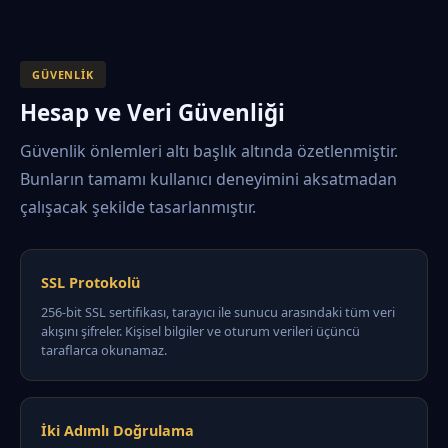
GÜVENLIK
Hesap ve Veri Güvenliği
Güvenlik önlemleri altı başlık altında özetlenmiştir.
Bunların tamamı kullanıcı deneyimini aksatmadan
çalışacak şekilde tasarlanmıştır.
SSL Protokolü
256-bit SSL sertifikası, tarayıcı ile sunucu arasındaki tüm veri
akışını şifreler. Kişisel bilgiler ve oturum verileri üçüncü
taraflarca okunamaz.
İki Adımlı Doğrulama