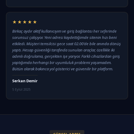
★★★★★
Birkaç aydır aktif kullanıcıyım ve giriş bağlantısı her seferinde
sorunsuz çalışıyor. Yeni adresi kaydettiğimde sitenin hızı beni
etkiledi. Müşteri temsilcisi gece saat 02.00'de bile anında dönüş
yaptı. Hesap güvenliği tarafında sunulan araçlar, özellikle iki
adımlı doğrulama, gerçekten işe yarıyor. Farklı cihazlardan giriş
yaptığımda herhangi bir uyumluluk problemi yaşamadım.
Bütün olarak bakınca yol gösterici ve güvenilir bir platform.
Serkan Demir
5 Eylül 2025