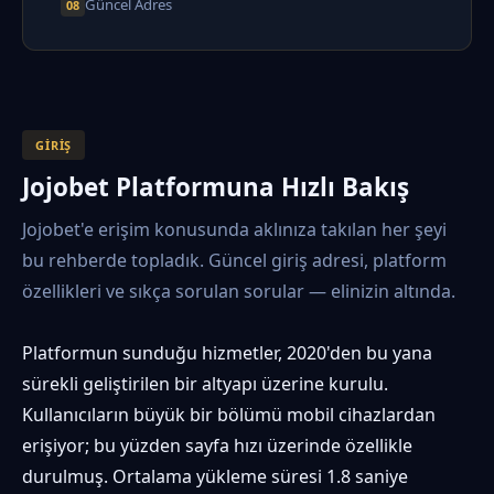
Güncel Adres
08
GIRIŞ
Jojobet Platformuna Hızlı Bakış
Jojobet'e erişim konusunda aklınıza takılan her şeyi
bu rehberde topladık. Güncel giriş adresi, platform
özellikleri ve sıkça sorulan sorular — elinizin altında.
Platformun sunduğu hizmetler, 2020'den bu yana
sürekli geliştirilen bir altyapı üzerine kurulu.
Kullanıcıların büyük bir bölümü mobil cihazlardan
erişiyor; bu yüzden sayfa hızı üzerinde özellikle
durulmuş. Ortalama yükleme süresi 1.8 saniye