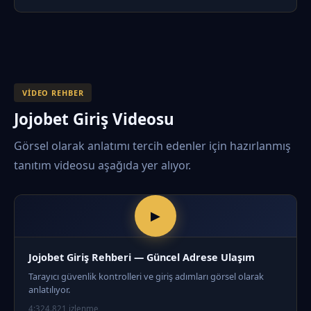
yaşarsanız mobil veriye geçerek giriş deneyebilirsiniz.
bağlantı otomatik olarak yeni adrese yönlendirme yapmaz; o
Platform rehberi, bu sayfanın alt bölümlerinde adım adım
Kurumsal ağlar veya okul ağları bazen belirli bağlantı
yüzden her zaman güncel bilgiyi buradan almanız önerilir.
sunulur. Özellikler, giriş rehberi, güvenlik önerileri ve sıkça
noktalarını kısıtlayabilir; bu durumda farklı bir ağ kullanmanız
sorulan sorular başlıkları altında tüm bilgiler düzenlenmiştir.
gerekebilir. Platform, DNS ayarları ve proxy
Ayrıca ana sayfadaki canlı destek butonuyla doğrudan
yapılandırmalarına da uyum sağlayacak biçimde
temsilciye bağlanarak rehber hakkında soru sorabilirsiniz.
tasarlanmıştır. Her koşulda en güncel adresle erişim
Video eğitimleri de görsel olarak rehberlik eder. İhtiyacınız
VIDEO REHBER
mümkündür.
olan bilgiye hızlıca ulaşmak için içindekiler bölümünden ilgili
Jojobet Giriş Videosu
başlığa tıklamanız yeterlidir.
Görsel olarak anlatımı tercih edenler için hazırlanmış
tanıtım videosu aşağıda yer alıyor.
▶
Jojobet Giriş Rehberi — Güncel Adrese Ulaşım
Tarayıcı güvenlik kontrolleri ve giriş adımları görsel olarak
anlatılıyor.
4:32
4.821 izlenme