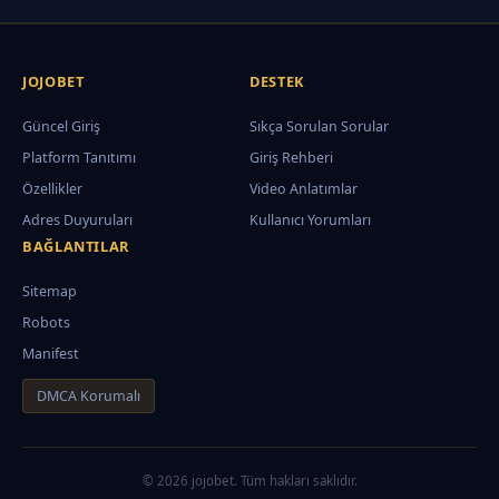
JOJOBET
DESTEK
Güncel Giriş
Sıkça Sorulan Sorular
Platform Tanıtımı
Giriş Rehberi
Özellikler
Video Anlatımlar
Adres Duyuruları
Kullanıcı Yorumları
BAĞLANTILAR
Sitemap
Robots
Manifest
DMCA Korumalı
©
2026
jojobet. Tüm hakları saklıdır.