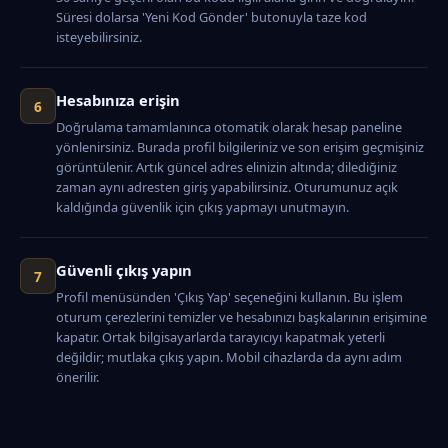
Süresi dolarsa 'Yeni Kod Gönder' butonuyla taze kod
isteyebilirsiniz.
Hesabınıza erişin
6
Doğrulama tamamlanınca otomatik olarak hesap paneline
yönlenirsiniz. Burada profil bilgileriniz ve son erişim geçmişiniz
görüntülenir. Artık güncel adres elinizin altında; dilediğiniz
zaman aynı adresten giriş yapabilirsiniz. Oturumunuz açık
kaldığında güvenlik için çıkış yapmayı unutmayın.
Güvenli çıkış yapın
7
Profil menüsünden 'Çıkış Yap' seçeneğini kullanın. Bu işlem
oturum çerezlerini temizler ve hesabınızı başkalarının erişimine
kapatır. Ortak bilgisayarlarda tarayıcıyı kapatmak yeterli
değildir; mutlaka çıkış yapın. Mobil cihazlarda da aynı adım
önerilir.