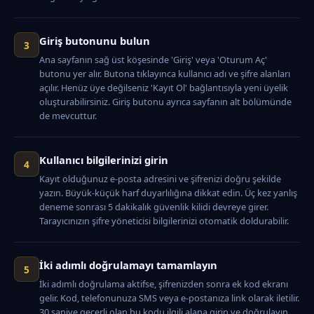
Giriş butonunu bulun
3
Ana sayfanın sağ üst köşesinde 'Giriş' veya 'Oturum Aç'
butonu yer alır. Butona tıklayınca kullanıcı adı ve şifre alanları
açılır. Henüz üye değilseniz 'Kayıt Ol' bağlantısıyla yeni üyelik
oluşturabilirsiniz. Giriş butonu ayrıca sayfanın alt bölümünde
de mevcuttur.
Kullanıcı bilgilerinizi girin
4
Kayıt olduğunuz e-posta adresini ve şifrenizi doğru şekilde
yazın. Büyük-küçük harf duyarlılığına dikkat edin. Üç kez yanlış
deneme sonrası 5 dakikalık güvenlik kilidi devreye girer.
Tarayıcınızın şifre yöneticisi bilgilerinizi otomatik doldurabilir.
İki adımlı doğrulamayı tamamlayın
5
İki adımlı doğrulama aktifse, şifrenizden sonra ek kod ekranı
gelir. Kod, telefonunuza SMS veya e-postanıza link olarak iletilir.
30 saniye geçerli olan bu kodu ilgili alana girin ve doğrulayın.