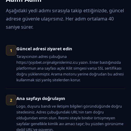
Aşağıdaki yedi adımı sırasıyla takip ettiğinizde, güncel
adrese güvenle ulaşırsınız. Her adım ortalama 40
saniye sürer.
Güncel adresi ziyaret edin
1
Tarayıcınızın adres çubuğuna
https://jojobet.orijinalgirisleriniz.icu yazın. Enter bastığınızda
platformun ana sayfası açılır. Kilit simgesi varsa SSL sertifikası
doğru yüklenmiştir. Arama motoru yerine doğrudan bu adresi
kullanmak sizi yanlış sitelerden korur.
Ana sayfayı doğrulayın
2
Logo, duyuru bandı ve iletişim bilgileri göründüğünde doğru
sitedesiniz. Adres çubuğundaki URL'nin tam doğru
olduğundan emin olun. Resmi siteyle birebir örtüşmeyen
sayfalar genellikle kimlik avı amacı taşır; bu yüzden görünüme
değil URL'ye güvenin.