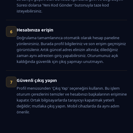
Süresi dolarsa 'Yeni Kod Gönder' butonuyla taze kod
isteyebilirsiniz.
Hesabınıza erişin
6
Doğrulama tamamlanınca otomatik olarak hesap paneline
yönlenirsiniz. Burada profil bilgileriniz ve son erişim geçmişiniz
görüntülenir. Artık güncel adres elinizin altında; dilediğiniz
zaman aynı adresten giriş yapabilirsiniz. Oturumunuz açık
kaldığında güvenlik için çıkış yapmayı unutmayın.
Güvenli çıkış yapın
7
Profil menüsünden 'Çıkış Yap' seçeneğini kullanın. Bu işlem
oturum çerezlerini temizler ve hesabınızı başkalarının erişimine
kapatır. Ortak bilgisayarlarda tarayıcıyı kapatmak yeterli
değildir; mutlaka çıkış yapın. Mobil cihazlarda da aynı adım
önerilir.