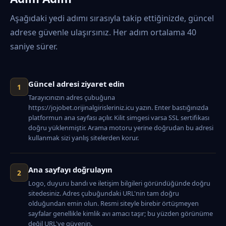
Aşağıdaki yedi adımı sırasıyla takip ettiğinizde, güncel
adrese güvenle ulaşırsınız. Her adım ortalama 40
saniye sürer.
Güncel adresi ziyaret edin
1
Tarayıcınızın adres çubuğuna
https://jojobet.orijinalgirisleriniz.icu yazın. Enter bastığınızda
platformun ana sayfası açılır. Kilit simgesi varsa SSL sertifikası
doğru yüklenmiştir. Arama motoru yerine doğrudan bu adresi
kullanmak sizi yanlış sitelerden korur.
Ana sayfayı doğrulayın
2
Logo, duyuru bandı ve iletişim bilgileri göründüğünde doğru
sitedesiniz. Adres çubuğundaki URL'nin tam doğru
olduğundan emin olun. Resmi siteyle birebir örtüşmeyen
sayfalar genellikle kimlik avı amacı taşır; bu yüzden görünüme
değil URL'ye güvenin.