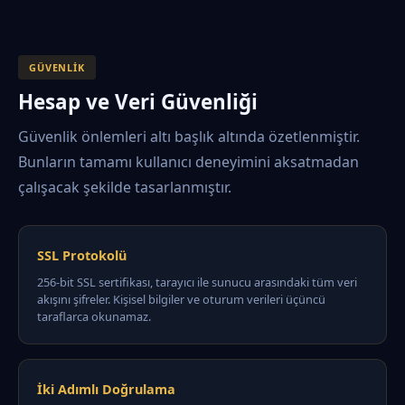
GÜVENLIK
Hesap ve Veri Güvenliği
Güvenlik önlemleri altı başlık altında özetlenmiştir.
Bunların tamamı kullanıcı deneyimini aksatmadan
çalışacak şekilde tasarlanmıştır.
SSL Protokolü
256-bit SSL sertifikası, tarayıcı ile sunucu arasındaki tüm veri
akışını şifreler. Kişisel bilgiler ve oturum verileri üçüncü
taraflarca okunamaz.
İki Adımlı Doğrulama