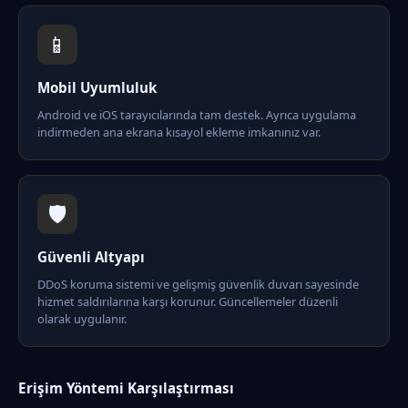
📱
Mobil Uyumluluk
Android ve iOS tarayıcılarında tam destek. Ayrıca uygulama
indirmeden ana ekrana kısayol ekleme imkanınız var.
🛡️
Güvenli Altyapı
DDoS koruma sistemi ve gelişmiş güvenlik duvarı sayesinde
hizmet saldırılarına karşı korunur. Güncellemeler düzenli
olarak uygulanır.
Erişim Yöntemi Karşılaştırması