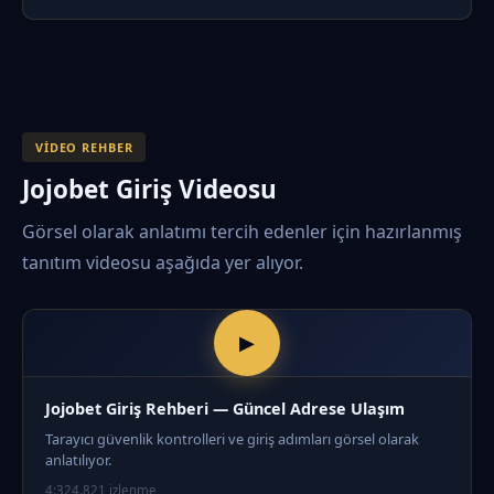
yaşarsanız mobil veriye geçerek giriş deneyebilirsiniz.
bağlantı otomatik olarak yeni adrese yönlendirme yapmaz; o
Platform rehberi, bu sayfanın alt bölümlerinde adım adım
Kurumsal ağlar veya okul ağları bazen belirli bağlantı
yüzden her zaman güncel bilgiyi buradan almanız önerilir.
sunulur. Özellikler, giriş rehberi, güvenlik önerileri ve sıkça
noktalarını kısıtlayabilir; bu durumda farklı bir ağ kullanmanız
sorulan sorular başlıkları altında tüm bilgiler düzenlenmiştir.
gerekebilir. Platform, DNS ayarları ve proxy
Ayrıca ana sayfadaki canlı destek butonuyla doğrudan
yapılandırmalarına da uyum sağlayacak biçimde
temsilciye bağlanarak rehber hakkında soru sorabilirsiniz.
tasarlanmıştır. Her koşulda en güncel adresle erişim
Video eğitimleri de görsel olarak rehberlik eder. İhtiyacınız
VIDEO REHBER
mümkündür.
olan bilgiye hızlıca ulaşmak için içindekiler bölümünden ilgili
Jojobet Giriş Videosu
başlığa tıklamanız yeterlidir.
Görsel olarak anlatımı tercih edenler için hazırlanmış
tanıtım videosu aşağıda yer alıyor.
▶
Jojobet Giriş Rehberi — Güncel Adrese Ulaşım
Tarayıcı güvenlik kontrolleri ve giriş adımları görsel olarak
anlatılıyor.
4:32
4.821 izlenme