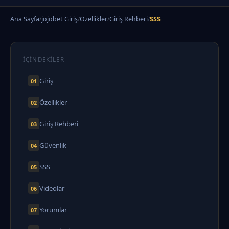
Ana Sayfa
jojobet Giriş
Özellikler
Giriş Rehberi
SSS
İÇINDEKILER
Giriş
01
Özellikler
02
Giriş Rehberi
03
Güvenlik
04
SSS
05
Videolar
06
Yorumlar
07