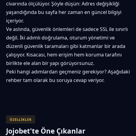
civarında ölçülüyor. Şöyle düşün: Adres değişikliği
yaşandığında bu sayfa her zaman en güncel bilgiyi
içeriyor.
Ve aslında, güvenlik önlemleri de sadece SSL ile sınırlı
değil. İki adımlı doğrulama, oturum yönetimi ve
düzenli güvenlik taramaları gibi katmanlar bir arada
çalışıyor. Kısacası, hem erişim hem koruma tarafını
birlikte ele alan bir yapı görüyorsunuz.
Peki hangi adımlardan geçmeniz gerekiyor? Aşağıdaki
rehber tam olarak bu soruya cevap veriyor.
ÖZELLIKLER
Jojobet'te Öne Çıkanlar