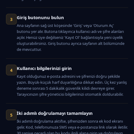
Giriş butonunu bulun
3
Ana sayfanın sağ üst köşesinde 'Giriş' veya 'Oturum Aç'
butonu yer alır. Butona tıklayınca kullanıcı adı ve şifre alanları
açılır. Henüz üye değilseniz 'Kayıt Ol' bağlantısıyla yeni üyelik
oluşturabilirsiniz. Giriş butonu ayrıca sayfanın alt bölümünde
de mevcuttur.
Kullanıcı bilgilerinizi girin
4
Kayıt olduğunuz e-posta adresini ve şifrenizi doğru şekilde
yazın. Büyük-küçük harf duyarlılığına dikkat edin. Üç kez yanlış
deneme sonrası 5 dakikalık güvenlik kilidi devreye girer.
Tarayıcınızın şifre yöneticisi bilgilerinizi otomatik doldurabilir.
İki adımlı doğrulamayı tamamlayın
5
İki adımlı doğrulama aktifse, şifrenizden sonra ek kod ekranı
gelir. Kod, telefonunuza SMS veya e-postanıza link olarak iletilir.
30 saniye geçerli olan bu kodu ilgili alana girin ve doğrulayın.