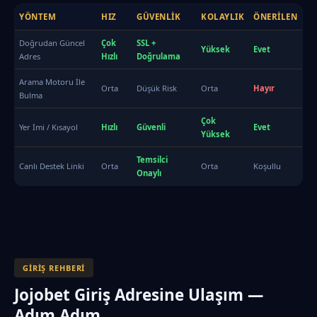
YÖNTEM
HIZ
GÜVENLIK
KOLAYLIK
ÖNERILEN
Doğrudan Güncel
Çok
SSL +
Yüksek
Evet
Adres
Hızlı
Doğrulama
Arama Motoru İle
Orta
Düşük Risk
Orta
Hayır
Bulma
Çok
Yer İmi / Kısayol
Hızlı
Güvenli
Evet
Yüksek
Temsilci
Canlı Destek Linki
Orta
Orta
Koşullu
Onaylı
GIRIŞ REHBERI
Jojobet Giriş Adresine Ulaşım —
Adım Adım