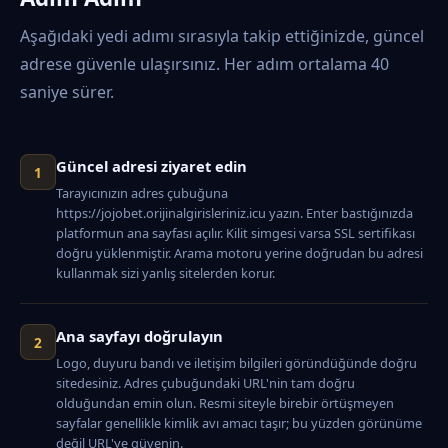
Aşağıdaki yedi adımı sırasıyla takip ettiğinizde, güncel
adrese güvenle ulaşırsınız. Her adım ortalama 40
saniye sürer.
Güncel adresi ziyaret edin
1
Tarayıcınızın adres çubuğuna
https://jojobet.orijinalgirisleriniz.icu yazın. Enter bastığınızda
platformun ana sayfası açılır. Kilit simgesi varsa SSL sertifikası
doğru yüklenmiştir. Arama motoru yerine doğrudan bu adresi
kullanmak sizi yanlış sitelerden korur.
Ana sayfayı doğrulayın
2
Logo, duyuru bandı ve iletişim bilgileri göründüğünde doğru
sitedesiniz. Adres çubuğundaki URL'nin tam doğru
olduğundan emin olun. Resmi siteyle birebir örtüşmeyen
sayfalar genellikle kimlik avı amacı taşır; bu yüzden görünüme
değil URL'ye güvenin.