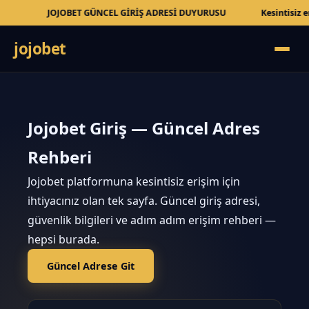
JOJOBET GÜNCEL GİRİŞ ADRESİ DUYURUSU
Kesintisiz erişim iç
jojobet
Jojobet
Giriş
— Güncel Adres
Rehberi
Jojobet platformuna kesintisiz erişim için
ihtiyacınız olan tek sayfa. Güncel giriş adresi,
güvenlik bilgileri ve adım adım erişim rehberi —
hepsi burada.
Güncel Adrese Git