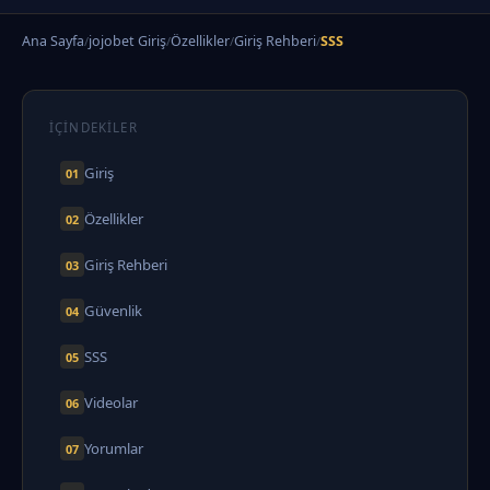
Ana Sayfa
jojobet Giriş
Özellikler
Giriş Rehberi
SSS
İÇINDEKILER
Giriş
01
Özellikler
02
Giriş Rehberi
03
Güvenlik
04
SSS
05
Videolar
06
Yorumlar
07