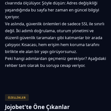
civarında ölçülüyor. Şöyle düşün: Adres değişikliği
yaşandığında bu sayfa her zaman en güncel bilgiyi
içeriyor.
Ve aslında, güvenlik önlemleri de sadece SSL ile sınırlı
değil. İki adımlı doğrulama, oturum yönetimi ve
düzenli güvenlik taramaları gibi katmanlar bir arada
çalışıyor. Kısacası, hem erişim hem koruma tarafını
birlikte ele alan bir yapı görüyorsunuz.
Peki hangi adımlardan geçmeniz gerekiyor? Aşağıdaki
rehber tam olarak bu soruya cevap veriyor.
ÖZELLIKLER
Jojobet'te Öne Çıkanlar