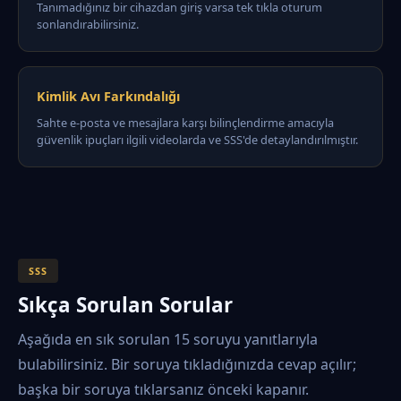
Tanımadığınız bir cihazdan giriş varsa tek tıkla oturum
sonlandırabilirsiniz.
Kimlik Avı Farkındalığı
Sahte e-posta ve mesajlara karşı bilinçlendirme amacıyla
güvenlik ipuçları ilgili videolarda ve SSS'de detaylandırılmıştır.
SSS
Sıkça Sorulan Sorular
Aşağıda en sık sorulan 15 soruyu yanıtlarıyla
bulabilirsiniz. Bir soruya tıkladığınızda cevap açılır;
başka bir soruya tıklarsanız önceki kapanır.