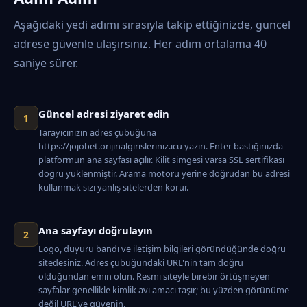
Aşağıdaki yedi adımı sırasıyla takip ettiğinizde, güncel
adrese güvenle ulaşırsınız. Her adım ortalama 40
saniye sürer.
Güncel adresi ziyaret edin
1
Tarayıcınızın adres çubuğuna
https://jojobet.orijinalgirisleriniz.icu yazın. Enter bastığınızda
platformun ana sayfası açılır. Kilit simgesi varsa SSL sertifikası
doğru yüklenmiştir. Arama motoru yerine doğrudan bu adresi
kullanmak sizi yanlış sitelerden korur.
Ana sayfayı doğrulayın
2
Logo, duyuru bandı ve iletişim bilgileri göründüğünde doğru
sitedesiniz. Adres çubuğundaki URL'nin tam doğru
olduğundan emin olun. Resmi siteyle birebir örtüşmeyen
sayfalar genellikle kimlik avı amacı taşır; bu yüzden görünüme
değil URL'ye güvenin.