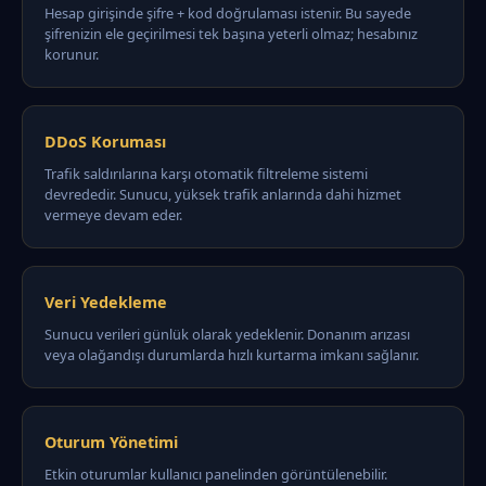
Hesap girişinde şifre + kod doğrulaması istenir. Bu sayede
şifrenizin ele geçirilmesi tek başına yeterli olmaz; hesabınız
korunur.
DDoS Koruması
Trafik saldırılarına karşı otomatik filtreleme sistemi
devrededir. Sunucu, yüksek trafik anlarında dahi hizmet
vermeye devam eder.
Veri Yedekleme
Sunucu verileri günlük olarak yedeklenir. Donanım arızası
veya olağandışı durumlarda hızlı kurtarma imkanı sağlanır.
Oturum Yönetimi
Etkin oturumlar kullanıcı panelinden görüntülenebilir.