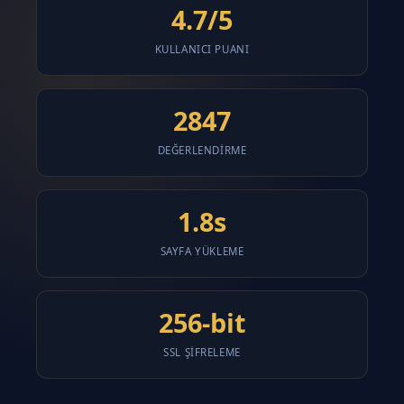
4.7/5
KULLANICI PUANI
2847
DEĞERLENDIRME
1.8s
SAYFA YÜKLEME
256-bit
SSL ŞIFRELEME