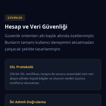
GÜVENLIK
Hesap ve Veri Güvenliği
Güvenlik önlemleri altı başlık altında özetlenmiştir.
Bunların tamamı kullanıcı deneyimini aksatmadan
çalışacak şekilde tasarlanmıştır.
SSL Protokolü
256-bit SSL sertifikası, tarayıcı ile sunucu arasındaki tüm veri
akışını şifreler. Kişisel bilgiler ve oturum verileri üçüncü
taraflarca okunamaz.
İki Adımlı Doğrulama