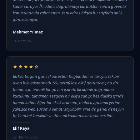
kadar sürüyor. İki adımlı doğrulamayı kurduktan sonra güvenlik
konusunda da rahat ettim. Yeni adres bilgisi bu sayfada anlık
güncelleniyor.
Mehmet Yılmaz
14 Mart 2025
★★★★☆
İlk kez bugün güncel adresten bağlandım ve tarayıcı tek bir
uyarı bile göstermedi. SSL sertifikası aktif görünüyor, bu da
benim için önemli bir güven işareti. İki adımlı doğrulama
kurulumu tamamen sezgisel bir akışa sahip; beş dakika içinde
tamamladım. Eğer bir eksik ararsam, mobil uygulama yerine
yalnızca web sürümü olması sayılabilir. Yine de genel deneyim
beklentimi karşıladı ve düzenli kullanmaya karar verdim.
Elif Kaya
22 Haziran 2025