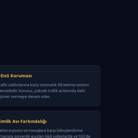
DoS Koruması
rafik saldırılarına karşı otomatik filtreleme sistemi
evrededir. Sunucu, yüksek trafik anlarında dahi
izmet vermeye devam eder.
imlik Avı Farkındalığı
ahte e-posta ve mesajlara karşı bilinçlendirme
macıyla güvenlik ipuçları ilgili videolarda ve SSS'de