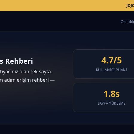
JOJOBET GÜNCEL G
Özellikl
4.7/5
s Rehberi
KULLANICI PUANI
tiyacınız olan tek sayfa.
dım adım erişim rehberi —
1.8s
SAYFA YÜKLEME