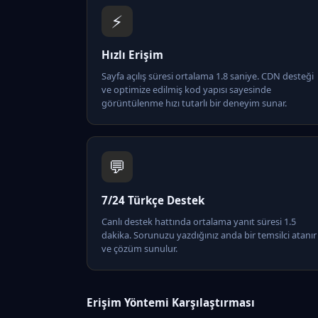
⚡
Hızlı Erişim
Sayfa açılış süresi ortalama 1.8 saniye. CDN desteği
ve optimize edilmiş kod yapısı sayesinde
görüntülenme hızı tutarlı bir deneyim sunar.
💬
7/24 Türkçe Destek
Canlı destek hattında ortalama yanıt süresi 1.5
dakika. Sorunuzu yazdığınız anda bir temsilci atanır
ve çözüm sunulur.
Erişim Yöntemi Karşılaştırması