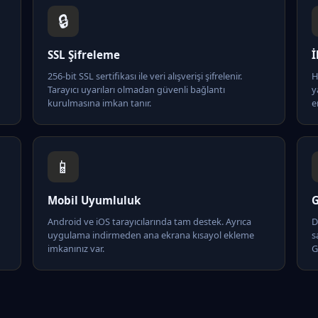
🔒
SSL Şifreleme
İ
256-bit SSL sertifikası ile veri alışverişi şifrelenir.
H
Tarayıcı uyarıları olmadan güvenli bağlantı
y
kurulmasına imkan tanır.
e
📱
Mobil Uyumluluk
G
Android ve iOS tarayıcılarında tam destek. Ayrıca
D
uygulama indirmeden ana ekrana kısayol ekleme
s
imkanınız var.
G