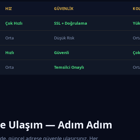
HIZ
GÜVENLIK
KO
Çok Hızlı
SSL + Doğrulama
Yük
Orta
Düşük Risk
Ort
Hızlı
Güvenli
Çok
Orta
Temsilci Onaylı
Ort
ine Ulaşım — Adım Adım
izde, güncel adrese güvenle ulaşırsınız. Her